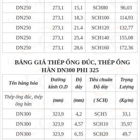
DN250
273,1
15,1
SCH80
96,03
DN250
273,1
18,3
SCH100
114,93
DN250
273,1
21,4
SCH120
132,77
DN250
273,1
25,4
SCH140
155,08
DN250
273,1
28,6
SCH160
172,36
BẢNG GIÁ THÉP ỐNG ĐÚC, THÉP ỐNG
HÀN
DN300 PHI 325
Đường
Độ
Tiêu chuẩn
Trọng
Tên hàng hóa
kính O.D
dày
Độ dày
Lượng
Thép ống đúc, thép
(mm)
(mm)
( SCH)
(Kg/m)
ống hàn
DN300
323,9
4,2
SCH5
33,1
DN300
323,9
4,57
SCH10
35,97
DN300
323,9
6,35
SCH20
49,7