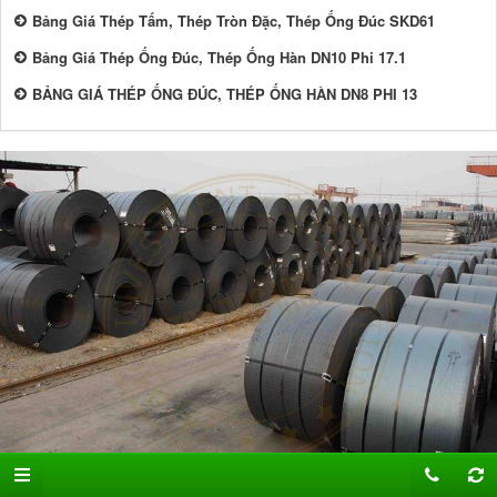
Bảng Giá Thép Tấm, Thép Tròn Đặc, Thép Ống Đúc SKD61
Bảng Giá Thép Ống Đúc, Thép Ống Hàn DN10 Phi 17.1
BẢNG GIÁ THÉP ỐNG ĐÚC, THÉP ỐNG HÀN DN8 PHI 13