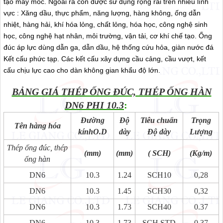
tạo máy móc. Ngoài ra còn được sử dụng rộng rãi trên nhiều lĩnh
vực : Xăng dầu, thực phẩm, năng lượng, hàng không, ống dẫn
nhiệt, hàng hải, khí hóa lỏng, chất lỏng, hóa học, công nghệ sinh
học, công nghệ hạt nhân, môi trường, vận tải, cơ khí chế tạo. Ống
đúc áp lực dùng dẫn ga, dẫn dầu, hệ thống cứu hỏa, giàn nước đá
Kết cấu phức tạp. Các kết cấu xây dựng cầu cảng, cầu vượt, kết
cấu chịu lực cao cho dàn không gian khẩu độ lớn.
BẢNG GIÁ THÉP ỐNG ĐÚC, THÉP ỐNG HÀN
DN6 PHI 10.3
:
Đường
Độ
Tiêu chuẩn
Trọng
Tên hàng hóa
kínhO.D
dày
Độ dày
Lượng
Thép ống đúc, thép
(mm)
(mm)
( SCH)
(Kg/m)
ống hàn
DN6
10.3
1.24
SCH10
0,28
DN6
10.3
1.45
SCH30
0,32
DN6
10.3
1.73
SCH40
0.37
DN6
10.3
1.73
SCH.STD
0.37