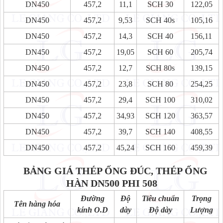
DN450
457,2
11,1
SCH 30
122,05
DN450
457,2
9,53
SCH 40s
105,16
DN450
457,2
14,3
SCH 40
156,11
DN450
457,2
19,05
SCH 60
205,74
DN450
457,2
12,7
SCH 80s
139,15
DN450
457,2
23,8
SCH 80
254,25
DN450
457,2
29,4
SCH 100
310,02
DN450
457,2
34,93
SCH 120
363,57
DN450
457,2
39,7
SCH 140
408,55
DN450
457,2
45,24
SCH 160
459,39
BẢNG GIÁ THÉP ỐNG ĐÚC, THÉP ỐNG
HÀN
DN500 PHI 508
Đường
Độ
Tiêu chuẩn
Trọng
Tên hàng hóa
kính O.D
dày
Độ dày
Lượng