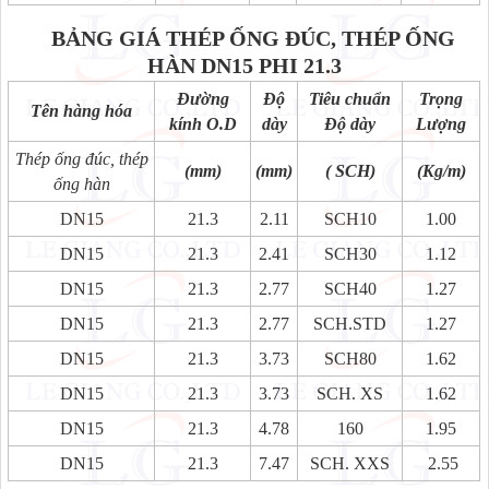
BẢNG GIÁ THÉP ỐNG ĐÚC, THÉP ỐNG
HÀN
DN15 PHI 21.3
Đường
Độ
Tiêu chuẩn
Trọng
Tên hàng hóa
kính O.D
dày
Độ dày
Lượng
Thép ống đúc, thép
(mm)
(mm)
( SCH)
(Kg/m)
ống hàn
DN15
21.3
2.11
SCH10
1.00
DN15
21.3
2.41
SCH30
1.12
DN15
21.3
2.77
SCH40
1.27
DN15
21.3
2.77
SCH.STD
1.27
DN15
21.3
3.73
SCH80
1.62
DN15
21.3
3.73
SCH. XS
1.62
DN15
21.3
4.78
160
1.95
DN15
21.3
7.47
SCH. XXS
2.55