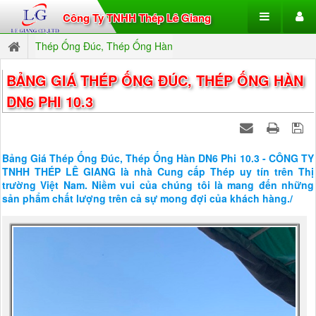
Công Ty TNHH Thép Lê Giang
Thép Ống Đúc, Thép Ống Hàn
BẢNG GIÁ THÉP ỐNG ĐÚC, THÉP ỐNG HÀN
DN6 PHI 10.3
Bảng Giá Thép Ống Đúc, Thép Ống Hàn DN6 Phi 10.3 - CÔNG TY
TNHH THÉP LÊ GIANG là nhà Cung cấp Thép uy tín trên Thị
trường Việt Nam. Niềm vui của chúng tôi là mang đến những
sản phẩm chất lượng trên cả sự mong đợi của khách hàng./