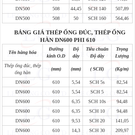
DN500
508
44,45
SCH 140
507,89
DN500
508
50
SCH 160
564,46
BẢNG GIÁ THÉP ỐNG ĐÚC, THÉP ỐNG
HÀN
DN600 PHI 610
Đường
Độ
Tiêu chuẩn
Trọng
Tên hàng hóa
kính O.D
dày
Độ dày
Lượng
Thép ống đúc, thép
(mm)
(mm)
( SCH)
(Kg/m)
ống hàn
DN600
610
5,54
SCH 5s
82,54
DN600
610
5,54
SCH 5
82,54
DN600
610
6,35
SCH 10s
94,48
DN600
610
6,35
SCH 10
94,48
DN600
610
9,53
SCH 20
141,05
DN600
610
14,3
SCH 30
209,97