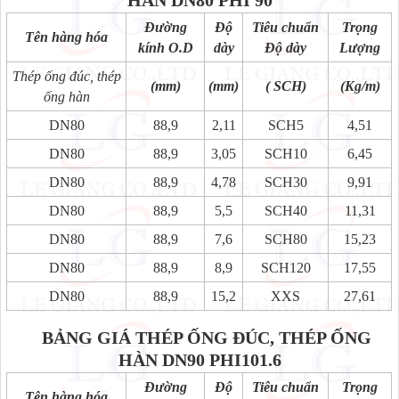
Đường
Độ
Tiêu chuẩn
Trọng
Tên hàng hóa
kính O.D
dày
Độ dày
Lượng
Thép ống đúc, thép
(mm)
(mm)
( SCH)
(Kg/m)
ống hàn
DN80
88,9
2,11
SCH5
4,51
DN80
88,9
3,05
SCH10
6,45
DN80
88,9
4,78
SCH30
9,91
DN80
88,9
5,5
SCH40
11,31
DN80
88,9
7,6
SCH80
15,23
DN80
88,9
8,9
SCH120
17,55
DN80
88,9
15,2
XXS
27,61
BẢNG GIÁ THÉP ỐNG ĐÚC, THÉP ỐNG
HÀN
DN90 PHI101.6
Đường
Độ
Tiêu chuẩn
Trọng
Tên hàng hóa