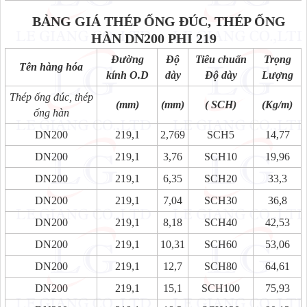
BẢNG GIÁ THÉP ỐNG ĐÚC, THÉP ỐNG
HÀN
DN200 PHI 219
Đường
Độ
Tiêu chuẩn
Trọng
Tên hàng hóa
kính O.D
dày
Độ dày
Lượng
Thép ống đúc, thép
(mm)
(mm)
( SCH)
(Kg/m)
ống hàn
DN200
219,1
2,769
SCH5
14,77
DN200
219,1
3,76
SCH10
19,96
DN200
219,1
6,35
SCH20
33,3
DN200
219,1
7,04
SCH30
36,8
DN200
219,1
8,18
SCH40
42,53
DN200
219,1
10,31
SCH60
53,06
DN200
219,1
12,7
SCH80
64,61
DN200
219,1
15,1
SCH100
75,93