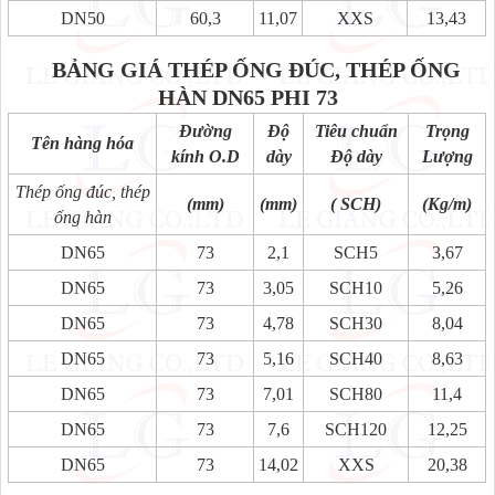
DN50
60,3
11,07
XXS
13,43
BẢNG GIÁ THÉP ỐNG ĐÚC, THÉP ỐNG
HÀN
DN65 PHI 73
Đường
Độ
Tiêu chuẩn
Trọng
Tên hàng hóa
kính O.D
dày
Độ dày
Lượng
Thép ống đúc, thép
(mm)
(mm)
( SCH)
(Kg/m)
ống hàn
DN65
73
2,1
SCH5
3,67
DN65
73
3,05
SCH10
5,26
DN65
73
4,78
SCH30
8,04
DN65
73
5,16
SCH40
8,63
DN65
73
7,01
SCH80
11,4
DN65
73
7,6
SCH120
12,25
DN65
73
14,02
XXS
20,38