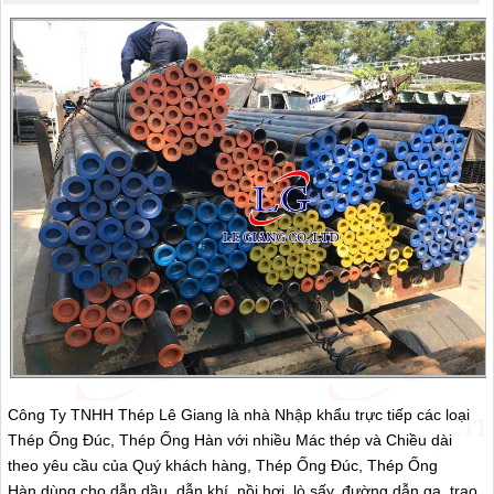
Công Ty TNHH Thép Lê Giang là nhà Nhập khẩu trực tiếp các loại
Thép Ống Đúc, Thép Ống Hàn với nhiều Mác thép và Chiều dài
theo yêu cầu của Quý khách hàng, Thép Ống Đúc, Thép Ống
Hàn dùng cho dẫn dầu, dẫn khí, nồi hơi, lò sấy, đường dẫn ga, trao