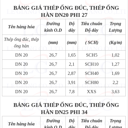
BẢNG GIÁ THÉP ỐNG ĐÚC, THÉP ỐNG
HÀN
DN20 PHI 27
Đường
Độ
Tiêu chuẩn
Trọng
Tên hàng hóa
kính O.D
dày
Độ dày
Lượng
Thép ống đúc, thép
(mm)
(mm)
( SCH)
(Kg/m)
ống hàn
DN 20
26,7
1,65
SCH5
1,02
DN 20
26,7
2,1
SCH10
1,27
DN 20
26,7
2,87
SCH40
1,69
DN 20
26,7
3,91
SCH80
2,2
DN 20
26,7
7,8
XXS
3,63
BẢNG GIÁ THÉP ỐNG ĐÚC, THÉP ỐNG
HÀN
DN25 PHI 34
Đường
Độ
Tiêu chuẩn
Trọng
Tên hàng hóa
kính O.D
dày
Độ dày
Lượng