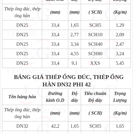
Thép ống đúc, thép
(mm)
(mm)
( SCH)
(Kg/m)
ống hàn
DN25
33,4
1,65
SCH5
1,29
DN25
33,4
2,77
SCH10
2,09
DN25
33,4
3,34
SCH40
2,47
DN25
33,4
4,55
SCH80
3,24
DN25
33,4
9,1
XXS
5,45
BẢNG GIÁ THÉP ỐNG ĐÚC, THÉP ỐNG
HÀN
DN32 PHI 42
Đường
Độ
Tiêu chuẩn
Trọng
Tên hàng hóa
kính O.D
dày
Độ dày
Lượng
Thép ống đúc, thép
(mm)
(mm)
( SCH)
(Kg/m)
ống hàn
DN32
42,2
1,65
SCH5
1,65