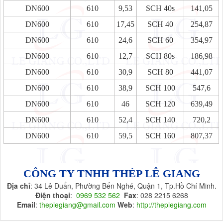
DN600
610
9,53
SCH 40s
141,05
DN600
610
17,45
SCH 40
254,87
DN600
610
24,6
SCH 60
354,97
DN600
610
12,7
SCH 80s
186,98
DN600
610
30,9
SCH 80
441,07
DN600
610
38,9
SCH 100
547,6
DN600
610
46
SCH 120
639,49
DN600
610
52,4
SCH 140
720,2
DN600
610
59,5
SCH 160
807,37
CÔNG TY TNHH THÉP LÊ GIANG
Địa chỉ
: 34 Lê Duẩn, Phường Bến Nghé, Quận 1, Tp.Hồ Chí Minh.
Điện thoại
:
0969 532 562
Fax
: 028 2215 6268
Email
:
theplegiang@gmail.com
Web
:
http://theplegiang.com