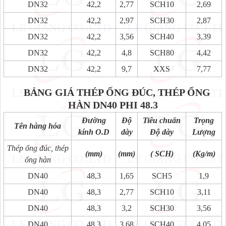
DN32
42,2
2,77
SCH10
2,69
DN32
42,2
2,97
SCH30
2,87
DN32
42,2
3,56
SCH40
3,39
DN32
42,2
4,8
SCH80
4,42
DN32
42,2
9,7
XXS
7,77
BẢNG GIÁ THÉP ỐNG ĐÚC, THÉP ỐNG
HÀN
DN40 PHI 48.3
Đường
Độ
Tiêu chuẩn
Trọng
Tên hàng hóa
kính O.D
dày
Độ dày
Lượng
Thép ống đúc, thép
(mm)
(mm)
( SCH)
(Kg/m)
ống hàn
DN40
48,3
1,65
SCH5
1,9
DN40
48,3
2,77
SCH10
3,11
DN40
48,3
3,2
SCH30
3,56
DN40
48,3
3,68
SCH40
4,05