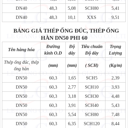
DN40
48,3
5,08
SCH80
5,41
DN40
48,3
10,1
XXS
9,51
BẢNG GIÁ THÉP ỐNG ĐÚC, THÉP ỐNG
HÀN
DN50 PHI 60
Đường
Độ
Tiêu chuẩn
Trọng
Tên hàng hóa
kính O.D
dày
Độ dày
Lượng
Thép ống đúc, thép
(mm)
(mm)
( SCH)
(Kg/m)
ống hàn
DN50
60,3
1,65
SCH5
2,39
DN50
60,3
2,77
SCH10
3,93
DN50
60,3
3,18
SCH30
4,48
DN50
60,3
3,91
SCH40
5,43
DN50
60,3
5,54
SCH80
7,48
DN50
60,3
6,35
SCH120
8,44