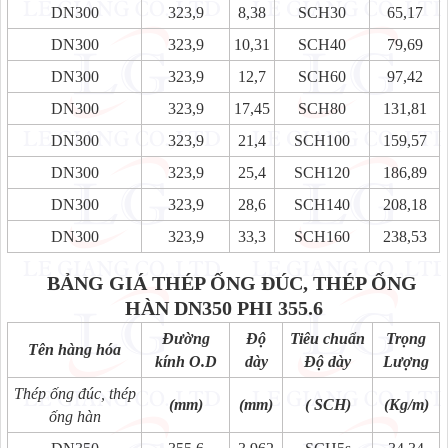
DN300
323,9
8,38
SCH30
65,17
DN300
323,9
10,31
SCH40
79,69
DN300
323,9
12,7
SCH60
97,42
DN300
323,9
17,45
SCH80
131,81
DN300
323,9
21,4
SCH100
159,57
DN300
323,9
25,4
SCH120
186,89
DN300
323,9
28,6
SCH140
208,18
DN300
323,9
33,3
SCH160
238,53
BẢNG GIÁ THÉP ỐNG ĐÚC, THÉP ỐNG
HÀN
DN350 PHI 355.6
Đường
Độ
Tiêu chuẩn
Trọng
Tên hàng hóa
kính O.D
dày
Độ dày
Lượng
Thép ống đúc, thép
(mm)
(mm)
( SCH)
(Kg/m)
ống hàn