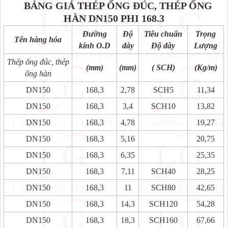
BẢNG GIÁ THÉP ỐNG ĐÚC, THÉP ỐNG
HÀN
DN150 PHI 168.3
Đường
Độ
Tiêu chuẩn
Trọng
Tên hàng hóa
kính O.D
dày
Độ dày
Lượng
Thép ống đúc, thép
(mm)
(mm)
( SCH)
(Kg/m)
ống hàn
DN150
168,3
2,78
SCH5
11,34
DN150
168,3
3,4
SCH10
13,82
DN150
168,3
4,78
19,27
DN150
168,3
5,16
20,75
DN150
168,3
6,35
25,35
DN150
168,3
7,11
SCH40
28,25
DN150
168,3
11
SCH80
42,65
DN150
168,3
14,3
SCH120
54,28
DN150
168,3
18,3
SCH160
67,66