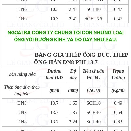
DN6
10.3
2.41
SCH80
0.47
DN6
10.3
2.41
SCH. XS
0.47
NGOÀI RA CÔNG TY CHÚNG TÔI CÒN NHỮNG LOẠI
ỐNG VỚI ĐƯỜNG KÍNH VÀ ĐỘ DÀY NHƯ SAU:
BẢNG GIÁ THÉP ỐNG ĐÚC, THÉP
ỐNG HÀN
DN8 PHI 13.7
Đường
Độ
Tiêu chuẩn
Trọng
Tên hàng hóa
kínhO.D
dày
Độ dày
Lượng
Thép ống đúc, thép
(mm)
(mm)
( SCH)
(Kg/m)
ống hàn
DN8
13.7
1.65
SCH10
0,49
DN8
13.7
1.85
SCH30
0,54
DN8
13.7
2.24
SCH40
0.63