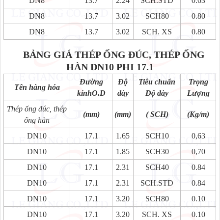
DN8
13.7
2.24
SCH.STD
0.63
DN8
13.7
3.02
SCH80
0.80
DN8
13.7
3.02
SCH. XS
0.80
BẢNG GIÁ THÉP ỐNG ĐÚC, THÉP ỐNG
HÀN
DN10 PHI 17.1
Đường
Độ
Tiêu chuẩn
Trọng
Tên hàng hóa
kínhO.D
dày
Độ dày
Lượng
Thép ống đúc, thép
(mm)
(mm)
( SCH)
(Kg/m)
ống hàn
DN10
17.1
1.65
SCH10
0,63
DN10
17.1
1.85
SCH30
0,70
DN10
17.1
2.31
SCH40
0.84
DN10
17.1
2.31
SCH.STD
0.84
DN10
17.1
3.20
SCH80
0.10
DN10
17.1
3.20
SCH. XS
0.10