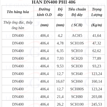
HÀN
DN400 PHI 406
Đường
Độ
Tiêu chuẩn
Trọng
Tên hàng hóa
kính O.D
dày
Độ dày
Lượng
Thép ống đúc, thép
(mm)
(mm)
( SCH)
(Kg/m)
ống hàn
DN400
406,4
4,2
ACH5
41,64
DN400
406,4
4,78
SCH10S
47,32
DN400
406,4
6,35
SCH10
62,62
DN400
406,4
7,93
SCH20
77,89
DN400
406,4
9,53
SCH30
93,23
DN400
406,4
12,7
SCH40
123,24
DN400
406,4
16,67
SCH60
160,14
DN400
406,4
12,7
SCH80S
123,24
DN400
406,4
21,4
SCH80
203,08
DN400
406,4
26,2
SCH100
245,53