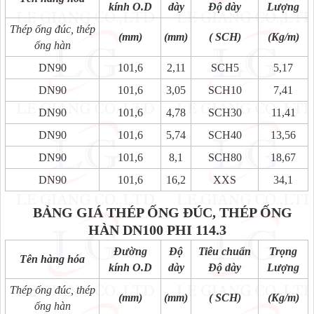
kính O.D
dày
Độ dày
Lượng
Thép ống đúc, thép
(mm)
(mm)
( SCH)
(Kg/m)
ống hàn
DN90
101,6
2,11
SCH5
5,17
DN90
101,6
3,05
SCH10
7,41
DN90
101,6
4,78
SCH30
11,41
DN90
101,6
5,74
SCH40
13,56
DN90
101,6
8,1
SCH80
18,67
DN90
101,6
16,2
XXS
34,1
BẢNG GIÁ THÉP ỐNG ĐÚC, THÉP ỐNG
HÀN
DN100 PHI 114.3
Đường
Độ
Tiêu chuẩn
Trọng
Tên hàng hóa
kính O.D
dày
Độ dày
Lượng
Thép ống đúc, thép
(mm)
(mm)
( SCH)
(Kg/m)
ống hàn