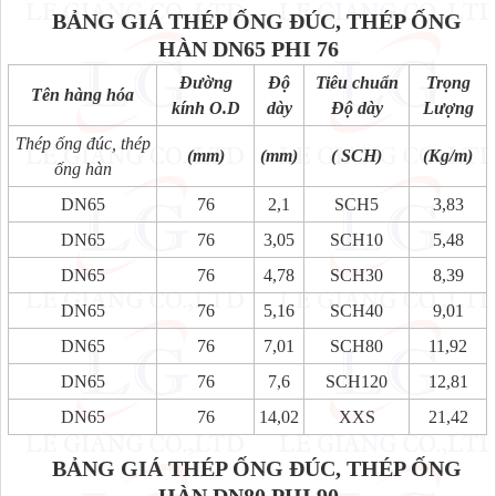
BẢNG GIÁ THÉP ỐNG ĐÚC, THÉP ỐNG
HÀN
DN65 PHI 76
Đường
Độ
Tiêu chuẩn
Trọng
Tên hàng hóa
kính O.D
dày
Độ dày
Lượng
Thép ống đúc, thép
(mm)
(mm)
( SCH)
(Kg/m)
ống hàn
DN65
76
2,1
SCH5
3,83
DN65
76
3,05
SCH10
5,48
DN65
76
4,78
SCH30
8,39
DN65
76
5,16
SCH40
9,01
DN65
76
7,01
SCH80
11,92
DN65
76
7,6
SCH120
12,81
DN65
76
14,02
XXS
21,42
BẢNG GIÁ THÉP ỐNG ĐÚC, THÉP ỐNG
HÀN
DN80 PHI 90