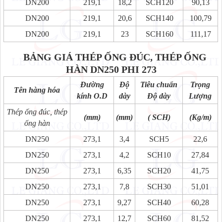
DN200
219,1
18,2
SCH120
90,13
DN200
219,1
20,6
SCH140
100,79
DN200
219,1
23
SCH160
111,17
BẢNG GIÁ THÉP ỐNG ĐÚC, THÉP ỐNG
HÀN
DN250 PHI 273
Đường
Độ
Tiêu chuẩn
Trọng
Tên hàng hóa
kính O.D
dày
Độ dày
Lượng
Thép ống đúc, thép
(mm)
(mm)
( SCH)
(Kg/m)
ống hàn
DN250
273,1
3,4
SCH5
22,6
DN250
273,1
4,2
SCH10
27,84
DN250
273,1
6,35
SCH20
41,75
DN250
273,1
7,8
SCH30
51,01
DN250
273,1
9,27
SCH40
60,28
DN250
273,1
12,7
SCH60
81,52