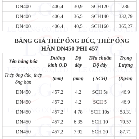
DN400
406,4
30,9
SCH120
286
DN400
406,4
36,5
SCH140
332,79
DN400
406,4
40,5
SCH160
365,27
BẢNG GIÁ THÉP ỐNG ĐÚC, THÉP ỐNG
HÀN
DN450 PHI 457
Đường
Độ
Tiêu chuẩn
Trọng
Tên hàng hóa
kính O.D
dày
Độ dày
Lượng
Thép ống đúc, thép
(mm)
(mm)
( SCH)
(Kg/m)
ống hàn
DN450
457,2
4,2
SCH 5s
46,9
DN450
457,2
4,2
SCH 5
46,9
DN450
457,2
4,78
SCH 10s
53,31
DN450
457,2
6,35
SCH 10
70,57
DN450
457,2
7,92
SCH 20
87,71