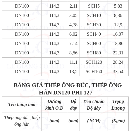
DN100
114,3
2,11
SCH5
5,83
DN100
114,3
3,05
SCH10
8,36
DN100
114,3
4,78
SCH30
12,9
DN100
114,3
6,02
SCH40
16,07
DN100
114,3
7,14
SCH60
18,86
DN100
114,3
8,56
SCH80
22,31
DN100
114,3
11,1
SCH120
28,24
DN100
114,3
13,5
SCH160
33,54
BẢNG GIÁ THÉP ỐNG ĐÚC, THÉP ỐNG
HÀN
DN120 PHI 127
Đường
Độ
Tiêu chuẩn
Trọng
Tên hàng hóa
kính O.D
dày
Độ dày
Lượng
Thép ống đúc, thép
(mm)
(mm)
( SCH)
(Kg/m)
ống hàn