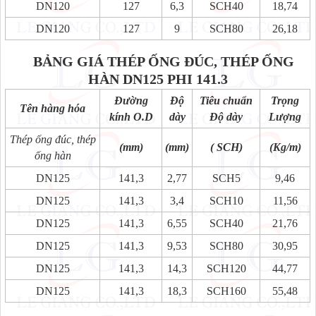
DN120
127
6,3
SCH40
18,74
DN120
127
9
SCH80
26,18
BẢNG GIÁ THÉP ỐNG ĐÚC, THÉP ỐNG
HÀN
DN125 PHI 141.3
Đường
Độ
Tiêu chuẩn
Trọng
Tên hàng hóa
kính O.D
dày
Độ dày
Lượng
Thép ống đúc, thép
(mm)
(mm)
( SCH)
(Kg/m)
ống hàn
DN125
141,3
2,77
SCH5
9,46
DN125
141,3
3,4
SCH10
11,56
DN125
141,3
6,55
SCH40
21,76
DN125
141,3
9,53
SCH80
30,95
DN125
141,3
14,3
SCH120
44,77
DN125
141,3
18,3
SCH160
55,48