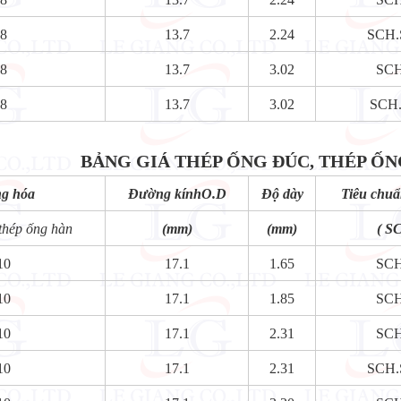
8
13.7
2.24
SCH
8
13.7
3.02
SC
8
13.7
3.02
SCH
BẢNG GIÁ THÉP ỐNG ĐÚC, THÉP ỐNG 
ng hóa
Đường kínhO.D
Độ dày
Tiêu chuẩ
thép ống hàn
(mm)
(mm)
( S
10
17.1
1.65
SC
10
17.1
1.85
SC
10
17.1
2.31
SC
10
17.1
2.31
SCH