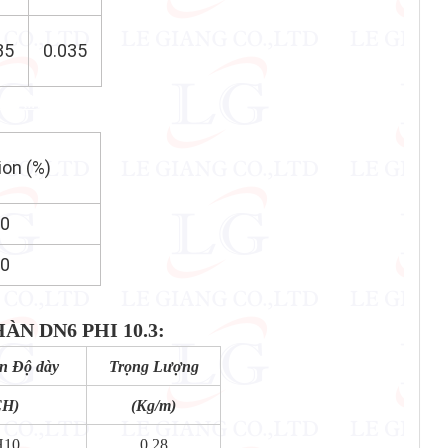
35
0.035
p Kim A210, SA210
ion (%)
30
30
N DN6 PHI 10.3
:
n Độ dày
Trọng Lượng
CH)
(Kg/m)
H10
0,28