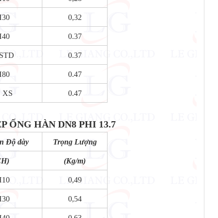
H30
0,32
H40
0.37
.STD
0.37
H80
0.47
. XS
0.47
G HÀN DN8 PHI 13.7
n Độ dày
Trọng Lượng
CH)
(Kg/m)
H10
0,49
H30
0,54
H40
0.63