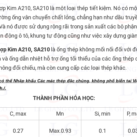
p Kim A210, SA210 là một loại thép tiết kiệm. Nó có m
ờng ống vận chuyển chất lỏng, chẳng hạn như dầu truyền, 
à nó được sử dụng rộng rãi trong sản xuất các bộ phận
ền động ô tô, khung tự động cũng như việc xây dựng giàn
ợp Kim A210, SA210
là ống thép không mối nối đối với đ
 và ống dẫn nhiệt hỗ trợ ống tối thiểu của các ống thép
. không đối chiếu, mà còn cung cấp các loại thép khác.
 có thể Nhập khẩu Các mác thép đặc chủng, không phổ biến tại Vi
./.
THÀNH PHẦN HÓA HỌC:
Thép Ống Đúc H
C, max
Mn
Si, min
P, 
0.27
Max.0.93
0.1
0.0