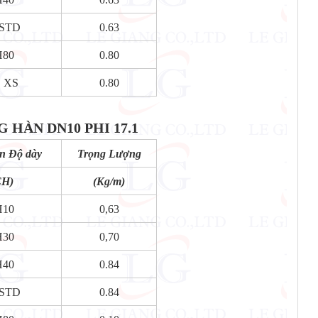
.STD
0.63
H80
0.80
. XS
0.80
HÀN DN10 PHI 17.1
n Độ dày
Trọng Lượng
CH)
(Kg/m)
H10
0,63
H30
0,70
H40
0.84
.STD
0.84