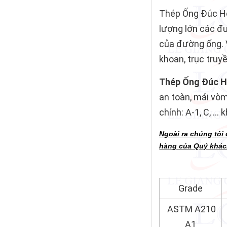
Thép Ống Đúc Hợ
lượng lớn các đư
của đường ống. V
khoan, trục truy
Thép Ống Đúc H
an toàn, mái vòm
chính: A-1, C, ..
Ngoài ra chúng tôi
hàng của Quý khách
Grade
ASTM A210
A1