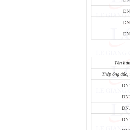
DN
DN
DN
Tên hà
Thép ống đúc, 
DN
DN
DN
DN