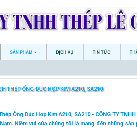
SẢN PHẨM
DỊCH VỤ
TIN TỨC
TH
H THÉP ỐNG ĐÚC HỢP KIM A210, SA210
Thép Ống Đúc Hợp Kim A210, SA210 - CÔNG TY TNHH T
 Nam. Niềm vui của chúng tôi là mang đến những sản