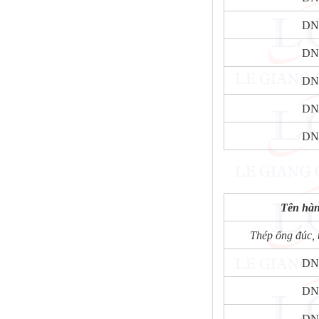
DN
DN
DN
DN
DN
Tên hà
Thép ống đúc, 
DN
DN
DN