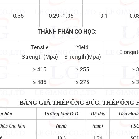
0.35
0.29~1.06
0.1
0.0
THÀNH PHẦN CƠ HỌC:
Thép Ống Đúc Hợ
Tensile
Yield
Elongat
Strength(Mpa)
Strength(Mpa)
≥ 415
≥ 255
≥ 
≥ 485
≥ 275
≥ 
BẢNG GIÁ THÉP ỐNG ĐÚC, THÉP ỐNG HÀ
ng hóa
Đường kínhO.D
Độ dày
Tiêu chuẩ
thép ống hàn
(mm)
(mm)
( S
6
10.3
1.24
SC