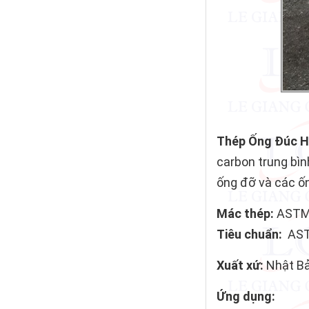
Thép Ống Đúc H
carbon trung bìn
ống đỡ và các ố
Mác thép:
ASTM 
Tiêu chuẩn:
ASTM
Xuất xứ:
Nhật Bả
Ứng dụng:
Thép