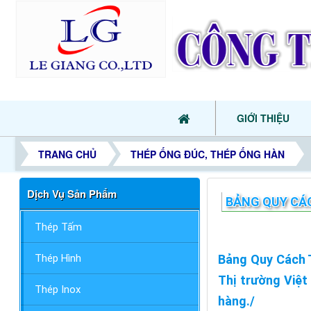
GIỚI THIỆU
TRANG CHỦ
THÉP ỐNG ĐÚC, THÉP ỐNG HÀN
Dịch Vụ Sản Phẩm
BẢNG QUY CÁC
Thép Tấm
Thép Hình
Bảng Quy Cách 
Thị trường Việt
Thép Inox
hàng./