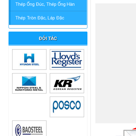
Thép Ống Đúc, Thép Ống Hàn
Thép Tròn Đặc, Láp Đặc
ĐỐI TÁC