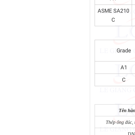
ASME SA210
C
Grade
A1
C
Tên hà
Thép ống đúc, 
DN