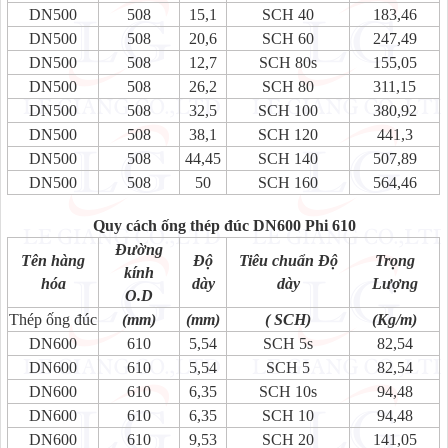
DN500
508
15,1
SCH 40
183,46
DN500
508
20,6
SCH 60
247,49
DN500
508
12,7
SCH 80s
155,05
DN500
508
26,2
SCH 80
311,15
DN500
508
32,5
SCH 100
380,92
DN500
508
38,1
SCH 120
441,3
DN500
508
44,45
SCH 140
507,89
DN500
508
50
SCH 160
564,46
Quy cách ống thép đúc DN600 Phi 610
Đường
Tên hàng
Độ
Tiêu chuẩn Độ
Trọng
kính
hóa
dày
dày
Lượng
O.D
Thép ống đúc
(mm)
(mm)
( SCH)
(Kg/m)
DN600
610
5,54
SCH 5s
82,54
DN600
610
5,54
SCH 5
82,54
DN600
610
6,35
SCH 10s
94,48
DN600
610
6,35
SCH 10
94,48
DN600
610
9,53
SCH 20
141,05