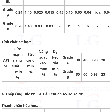
5L
Grade
0.24
1.40
0.025
0.015
0.45
0.10
0.05
0.04
b, c
0.04
A
Grade
0.28
1.40
0.03
0.03
-
b
b
b
-
-
B
Tính chất cơ học:
Sức
Năng
Độ
mạnh
Sức
suất
kéo
Grade
30
48
0.93
28
API
năng
căng
kéo
dài
A
5L
suất
min
max
min
Grade
min
%
35
60
0.93
23
%
%
B
%
4. Thép Ống Đúc Phi 34 Tiêu Chuẩn ASTM A179:
Thành phần hóa học: