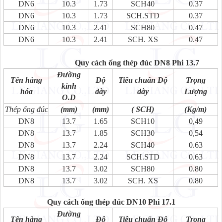
DN6
10.3
1.73
SCH40
0.37
DN6
10.3
1.73
SCH.STD
0.37
DN6
10.3
2.41
SCH80
0.47
DN6
10.3
2.41
SCH. XS
0.47
Quy cách ống thép đúc DN8 Phi 13.7
Đường
Tên hàng
Độ
Tiêu chuẩn Độ
Trọng
kính
hóa
dày
dày
Lượng
O.D
Thép ống đúc
(mm)
(mm)
( SCH)
(Kg/m)
DN8
13.7
1.65
SCH10
0,49
DN8
13.7
1.85
SCH30
0,54
DN8
13.7
2.24
SCH40
0.63
DN8
13.7
2.24
SCH.STD
0.63
DN8
13.7
3.02
SCH80
0.80
DN8
13.7
3.02
SCH. XS
0.80
Quy cách ống thép đúc DN10 Phi 17.1
Đường
Tên hàng
Độ
Tiêu chuẩn Độ
Trọng