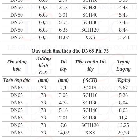
DN50
60,3
3,18
SCH30
4,48
DN50
60,3
3,91
SCH40
5,43
DN50
60,3
5,54
SCH80
7,48
DN50
60,3
6,35
SCH120
8,44
DN50
60,3
11,07
XXS
13,43
Quy cách ống thép đúc DN65 Phi 73
Đường
Tên hàng
Độ
Tiêu chuẩn Độ
Trọng
kính
hóa
dày
dày
Lượng
O.D
Thép ống đúc
(mm)
(mm)
( SCH)
(Kg/m)
DN65
73
2,1
SCH5
3,67
DN65
73
3,05
SCH10
5,26
DN65
73
4,78
SCH30
8,04
DN65
73
5,16
SCH40
8,63
DN65
73
7,01
SCH80
11,4
DN65
73
7,6
SCH120
12,25
DN65
73
14,02
XXS
20,38