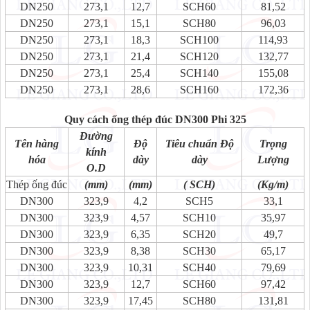
DN250
273,1
12,7
SCH60
81,52
DN250
273,1
15,1
SCH80
96,03
DN250
273,1
18,3
SCH100
114,93
DN250
273,1
21,4
SCH120
132,77
DN250
273,1
25,4
SCH140
155,08
DN250
273,1
28,6
SCH160
172,36
Quy cách ống thép đúc DN300 Phi 325
Đường
Tên hàng
Độ
Tiêu chuẩn Độ
Trọng
kính
hóa
dày
dày
Lượng
O.D
Thép ống đúc
(mm)
(mm)
( SCH)
(Kg/m)
DN300
323,9
4,2
SCH5
33,1
DN300
323,9
4,57
SCH10
35,97
DN300
323,9
6,35
SCH20
49,7
DN300
323,9
8,38
SCH30
65,17
DN300
323,9
10,31
SCH40
79,69
DN300
323,9
12,7
SCH60
97,42
DN300
323,9
17,45
SCH80
131,81