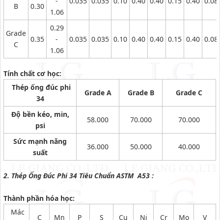
-
0.035
0.035
0.10
0.40
0.40
0.15
0.40
0.08
B
0.30
1.06
0.29
Grade
0.35
-
0.035
0.035
0.10
0.40
0.40
0.15
0.40
0.08
C
1.06
Tính chất cơ học:
Thép ống đúc phi
Grade A
Grade B
Grade C
34
Độ bền kéo, min,
58.000
70.000
70.000
psi
Sức mạnh năng
36.000
50.000
40.000
suất
2. Thép Ống Đúc Phi 34 Tiêu Chuẩn ASTM A53 :
Thành phần hóa học:
Mác
C
Mn
P
S
Cu
Ni
Cr
Mo
V