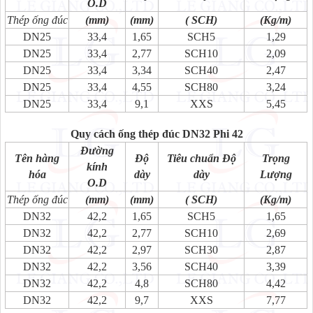
O.D
Thép ống đúc
(mm)
(mm)
( SCH)
(Kg/m)
DN25
33,4
1,65
SCH5
1,29
DN25
33,4
2,77
SCH10
2,09
DN25
33,4
3,34
SCH40
2,47
DN25
33,4
4,55
SCH80
3,24
DN25
33,4
9,1
XXS
5,45
Quy cách ống thép đúc DN32 Phi 42
Đường
Tên hàng
Độ
Tiêu chuẩn Độ
Trọng
kính
hóa
dày
dày
Lượng
O.D
Thép ống đúc
(mm)
(mm)
( SCH)
(Kg/m)
DN32
42,2
1,65
SCH5
1,65
DN32
42,2
2,77
SCH10
2,69
DN32
42,2
2,97
SCH30
2,87
DN32
42,2
3,56
SCH40
3,39
DN32
42,2
4,8
SCH80
4,42
DN32
42,2
9,7
XXS
7,77