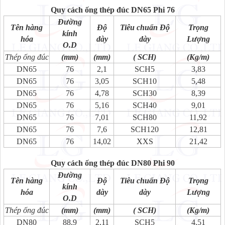
Quy cách ống thép đúc DN65 Phi 76
Đường
Tên hàng
Độ
Tiêu chuẩn Độ
Trọng
kính
hóa
dày
dày
Lượng
O.D
Thép ống đúc
(mm)
(mm)
( SCH)
(Kg/m)
DN65
76
2,1
SCH5
3,83
DN65
76
3,05
SCH10
5,48
DN65
76
4,78
SCH30
8,39
DN65
76
5,16
SCH40
9,01
DN65
76
7,01
SCH80
11,92
DN65
76
7,6
SCH120
12,81
DN65
76
14,02
XXS
21,42
Quy cách ống thép đúc DN80 Phi 90
Đường
Tên hàng
Độ
Tiêu chuẩn Độ
Trọng
kính
hóa
dày
dày
Lượng
O.D
Thép ống đúc
(mm)
(mm)
( SCH)
(Kg/m)
DN80
88,9
2,11
SCH5
4,51