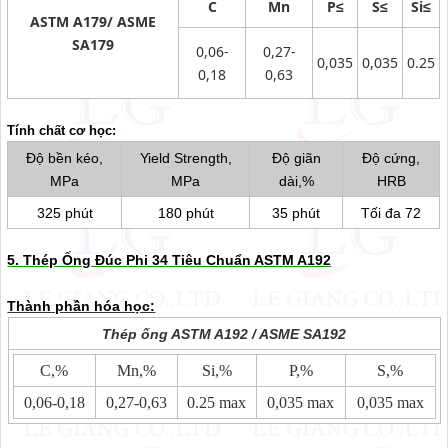
C
Mn
P≤
S≤
Si≤
ASTM A179/ ASME
SA179
0,06-
0,27-
0,035
0,035
0.25
0,18
0,63
Tính chất cơ học:
Độ bền kéo,
Yield Strength,
Độ giãn
Độ cứng,
MPa
MPa
dài,%
HRB
325 phút
180 phút
35 phút
Tối đa 72
5. Thép Ống Đúc Phi 34 Tiêu Chuẩn ASTM A192
Thành phần hóa học:
Thép ống ASTM A192 / ASME SA192
C,%
Mn,%
Si,%
P,%
S,%
0,06-0,18
0,27-0,63
0.25 max
0,035 max
0,035 max