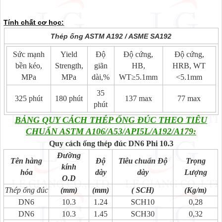
Tính chất cơ học:
Thép ống ASTM A192 / ASME SA192
Sức mạnh
Yield
Độ
Độ cứng,
Độ cứng,
bền kéo,
Strength,
giãn
HB,
HRB, WT
MPa
MPa
dài,%
WT≥5.1mm
<5.1mm
35
325 phút
180 phút
137 max
77 max
phút
BẢNG QUY CÁCH THÉP ỐNG ĐÚC THEO TIÊU
CHUẨN ASTM A106/A53/API5L/A192/A179:
Quy cách ống thép đúc DN6 Phi 10.3
Đường
Tên hàng
Độ
Tiêu chuẩn Độ
Trọng
kính
hóa
dày
dày
Lượng
O.D
Thép ống đúc
(mm)
(mm)
( SCH)
(Kg/m)
DN6
10.3
1.24
SCH10
0,28
DN6
10.3
1.45
SCH30
0,32