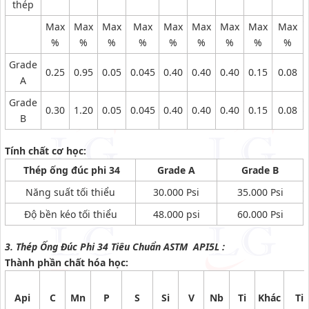
thép
Max
Max
Max
Max
Max
Max
Max
Max
Max
%
%
%
%
%
%
%
%
%
Grade
0.25
0.95
0.05
0.045
0.40
0.40
0.40
0.15
0.08
A
Grade
0.30
1.20
0.05
0.045
0.40
0.40
0.40
0.15
0.08
B
Tính chất cơ học:
Thép ống đúc phi 34
Grade A
Grade B
Năng suất tối thiểu
30.000 Psi
35.000 Psi
Độ bền kéo tối thiểu
48.000 psi
60.000 Psi
3. Thép Ống Đúc Phi 34 Tiêu Chuẩn ASTM API5L :
Thành phần chất hóa học:
Api
C
Mn
P
S
Si
V
Nb
Ti
Khác
Ti