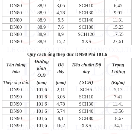
DN80
88,9
3,05
SCH10
6,45
DN80
88,9
4,78
SCH30
9,91
DN80
88,9
5,5
SCH40
11,31
DN80
88,9
7,6
SCH80
15,23
DN80
88,9
8,9
SCH120
17,55
DN80
88,9
15,2
XXS
27,61
Quy cách ống thép đúc DN90 Phi 101.6
Đường
Tên hàng
Độ
Tiêu chuẩn Độ
Trọng
kính
hóa
dày
dày
Lượng
O.D
Thép ống đúc
(mm)
(mm)
( SCH)
(Kg/m)
DN90
101,6
2,11
SCH5
5,17
DN90
101,6
3,05
SCH10
7,41
DN90
101,6
4,78
SCH30
11,41
DN90
101,6
5,74
SCH40
13,56
DN90
101,6
8,1
SCH80
18,67
DN90
101,6
16,2
XXS
34,1