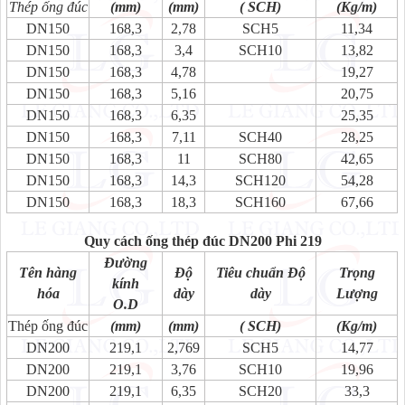
Thép ống đúc
(mm)
(mm)
( SCH)
(Kg/m)
DN150
168,3
2,78
SCH5
11,34
DN150
168,3
3,4
SCH10
13,82
DN150
168,3
4,78
19,27
DN150
168,3
5,16
20,75
DN150
168,3
6,35
25,35
DN150
168,3
7,11
SCH40
28,25
DN150
168,3
11
SCH80
42,65
DN150
168,3
14,3
SCH120
54,28
DN150
168,3
18,3
SCH160
67,66
Quy cách ống thép đúc DN200 Phi 219
Đường
Tên hàng
Độ
Tiêu chuẩn Độ
Trọng
kính
hóa
dày
dày
Lượng
O.D
Thép ống đúc
(mm)
(mm)
( SCH)
(Kg/m)
DN200
219,1
2,769
SCH5
14,77
DN200
219,1
3,76
SCH10
19,96
DN200
219,1
6,35
SCH20
33,3