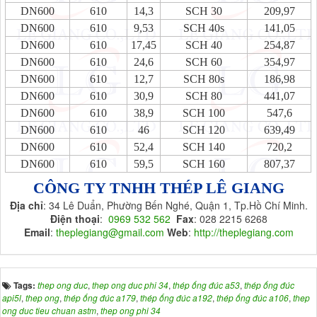
DN600
610
14,3
SCH 30
209,97
DN600
610
9,53
SCH 40s
141,05
DN600
610
17,45
SCH 40
254,87
DN600
610
24,6
SCH 60
354,97
DN600
610
12,7
SCH 80s
186,98
DN600
610
30,9
SCH 80
441,07
DN600
610
38,9
SCH 100
547,6
DN600
610
46
SCH 120
639,49
DN600
610
52,4
SCH 140
720,2
DN600
610
59,5
SCH 160
807,37
CÔNG TY TNHH THÉP LÊ GIANG
Địa chỉ
: 34 Lê Duẩn, Phường Bến Nghé, Quận 1, Tp.Hồ Chí Minh.
Điện thoại
:
0969 532 562
Fax
: 028 2215 6268
Email
:
theplegiang@gmail.com
Web
:
http://theplegiang.com
Tags:
thep ong duc
,
thep ong duc phi 34
,
thép ống đúc a53
,
thép ống đúc
api5l
,
thep ong
,
thép ống đúc a179
,
thép ống đúc a192
,
thép ống đúc a106
,
thep
ong duc tieu chuan astm
,
thep ong phi 34