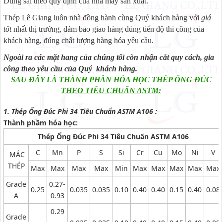
Dung sai theo quy định của nhà máy sản xuất.
Thép Lê Giang luôn nhà đồng hành cùng Quý khách hàng với
giá
tốt
nhất thị trường, đảm bảo giao hàng đúng tiến độ thi công của
khách hàng, đúng chất lượng hàng hóa yêu cầu.
Ngoài ra các mặt hang của chúng tôi còn nhận cắt quy cách, gia
công theo yêu cầu của Quý khách hàng.
SAU ĐÂY LÀ THÀNH PHẦN HÓA HỌC THÉP ỐNG ĐÚC
THEO TIÊU CHUẨN ASTM:
1. Thép Ống Đúc Phi 34 Tiêu Chuẩn ASTM A106 :
Thành phầm hóa học:
Thép Ống Đúc Phi 34 Tiêu Chuẩn ASTM A106
C
Mn
P
S
Si
Cr
Cu
Mo
Ni
V
MÁC
THÉP
Max
Max
Max
Max
Min
Max
Max
Max
Max
Max
Grade
0.27-
0.25
0.035
0.035
0.10
0.40
0.40
0.15
0.40
0.08
A
0.93
0.29
Grade