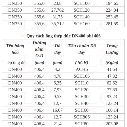
DN350
355,6
23,8
SCH100
194,65
DN350
355,6
27,762
SCH120
224,34
DN350
355,6
31,75
SCH140
253,45
DN350
355,6
35,712
SCH160
281,59
Quy cách ống thép đúc DN400 phi 406
Đường
Tên hàng
Độ
Tiêu chuẩn Độ
Trọng
kính
hóa
dày
dày
Lượng
O.D
Thép ống đúc
(mm)
(mm)
( SCH)
(Kg/m)
DN400
406,4
4,2
ACH5
41,64
DN400
406,4
4,78
SCH10S
47,32
DN400
406,4
6,35
SCH10
62,62
DN400
406,4
7,93
SCH20
77,89
DN400
406,4
9,53
SCH30
93,23
DN400
406,4
12,7
SCH40
123,24
DN400
406,4
16,67
SCH60
160,14
DN400
406,4
12,7
SCH80S
123,24
DN400
406,4
21,4
SCH80
203,08