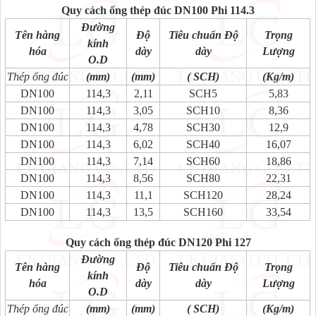
Quy cách ống thép đúc DN100 Phi 114.3
Đường
Tên hàng
Độ
Tiêu chuẩn Độ
Trọng
kính
hóa
dày
dày
Lượng
O.D
Thép ống đúc
(mm)
(mm)
( SCH)
(Kg/m)
DN100
114,3
2,11
SCH5
5,83
DN100
114,3
3,05
SCH10
8,36
DN100
114,3
4,78
SCH30
12,9
DN100
114,3
6,02
SCH40
16,07
DN100
114,3
7,14
SCH60
18,86
DN100
114,3
8,56
SCH80
22,31
DN100
114,3
11,1
SCH120
28,24
DN100
114,3
13,5
SCH160
33,54
Quy cách ống thép đúc DN120 Phi 127
Đường
Tên hàng
Độ
Tiêu chuẩn Độ
Trọng
kính
hóa
dày
dày
Lượng
O.D
Thép ống đúc
(mm)
(mm)
( SCH)
(Kg/m)