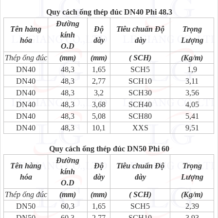
Quy cách ống thép đúc DN40 Phi 48.3
Đường
Tên hàng
Độ
Tiêu chuẩn Độ
Trọng
kính
hóa
dày
dày
Lượng
O.D
Thép ống đúc
(mm)
(mm)
( SCH)
(Kg/m)
DN40
48,3
1,65
SCH5
1,9
DN40
48,3
2,77
SCH10
3,11
DN40
48,3
3,2
SCH30
3,56
DN40
48,3
3,68
SCH40
4,05
DN40
48,3
5,08
SCH80
5,41
DN40
48,3
10,1
XXS
9,51
Quy cách ống thép đúc DN50 Phi 60
Đường
Tên hàng
Độ
Tiêu chuẩn Độ
Trọng
kính
hóa
dày
dày
Lượng
O.D
Thép ống đúc
(mm)
(mm)
( SCH)
(Kg/m)
DN50
60,3
1,65
SCH5
2,39
DN50
60,3
2,77
SCH10
3,93