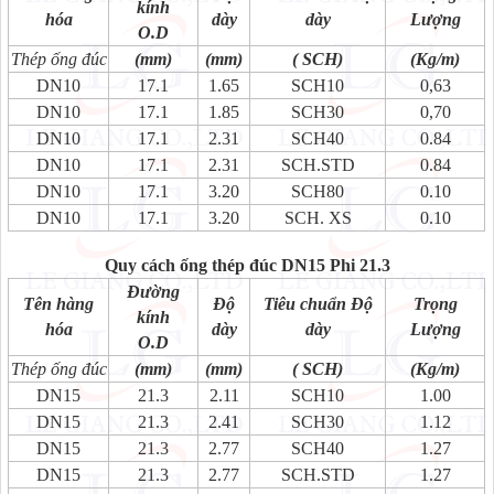
kính
hóa
dày
dày
Lượng
O.D
Thép ống đúc
(mm)
(mm)
( SCH)
(Kg/m)
DN10
17.1
1.65
SCH10
0,63
DN10
17.1
1.85
SCH30
0,70
DN10
17.1
2.31
SCH40
0.84
DN10
17.1
2.31
SCH.STD
0.84
DN10
17.1
3.20
SCH80
0.10
DN10
17.1
3.20
SCH. XS
0.10
Quy cách ống thép đúc DN15 Phi 21.3
Đường
Tên hàng
Độ
Tiêu chuẩn Độ
Trọng
kính
hóa
dày
dày
Lượng
O.D
Thép ống đúc
(mm)
(mm)
( SCH)
(Kg/m)
DN15
21.3
2.11
SCH10
1.00
DN15
21.3
2.41
SCH30
1.12
DN15
21.3
2.77
SCH40
1.27
DN15
21.3
2.77
SCH.STD
1.27