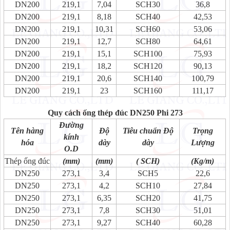
DN200
219,1
7,04
SCH30
36,8
DN200
219,1
8,18
SCH40
42,53
DN200
219,1
10,31
SCH60
53,06
DN200
219,1
12,7
SCH80
64,61
DN200
219,1
15,1
SCH100
75,93
DN200
219,1
18,2
SCH120
90,13
DN200
219,1
20,6
SCH140
100,79
DN200
219,1
23
SCH160
111,17
Quy cách ống thép đúc DN250 Phi 273
Đường
Tên hàng
Độ
Tiêu chuẩn Độ
Trọng
kính
hóa
dày
dày
Lượng
O.D
Thép ống đúc
(mm)
(mm)
( SCH)
(Kg/m)
DN250
273,1
3,4
SCH5
22,6
DN250
273,1
4,2
SCH10
27,84
DN250
273,1
6,35
SCH20
41,75
DN250
273,1
7,8
SCH30
51,01
DN250
273,1
9,27
SCH40
60,28