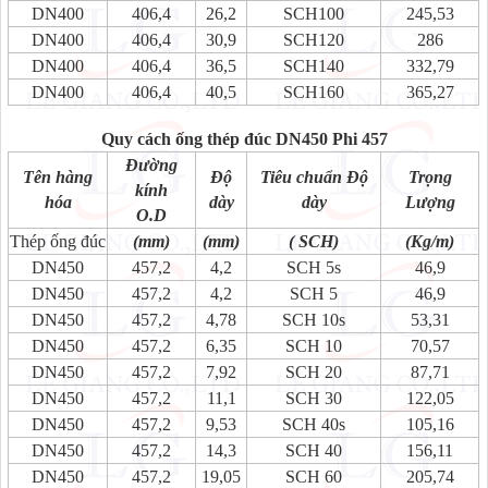
DN400
406,4
26,2
SCH100
245,53
DN400
406,4
30,9
SCH120
286
DN400
406,4
36,5
SCH140
332,79
DN400
406,4
40,5
SCH160
365,27
Quy cách ống thép đúc DN450 Phi 457
Đường
Tên hàng
Độ
Tiêu chuẩn Độ
Trọng
kính
hóa
dày
dày
Lượng
O.D
Thép ống đúc
(mm)
(mm)
( SCH)
(Kg/m)
DN450
457,2
4,2
SCH 5s
46,9
DN450
457,2
4,2
SCH 5
46,9
DN450
457,2
4,78
SCH 10s
53,31
DN450
457,2
6,35
SCH 10
70,57
DN450
457,2
7,92
SCH 20
87,71
DN450
457,2
11,1
SCH 30
122,05
DN450
457,2
9,53
SCH 40s
105,16
DN450
457,2
14,3
SCH 40
156,11
DN450
457,2
19,05
SCH 60
205,74