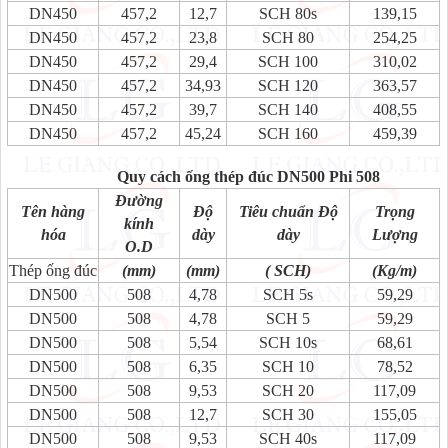
DN450
457,2
12,7
SCH 80s
139,15
DN450
457,2
23,8
SCH 80
254,25
DN450
457,2
29,4
SCH 100
310,02
DN450
457,2
34,93
SCH 120
363,57
DN450
457,2
39,7
SCH 140
408,55
DN450
457,2
45,24
SCH 160
459,39
Quy cách ống thép đúc DN500 Phi 508
Đường
Tên hàng
Độ
Tiêu chuẩn Độ
Trọng
kính
hóa
dày
dày
Lượng
O.D
Thép ống đúc
(mm)
(mm)
( SCH)
(Kg/m)
DN500
508
4,78
SCH 5s
59,29
DN500
508
4,78
SCH 5
59,29
DN500
508
5,54
SCH 10s
68,61
DN500
508
6,35
SCH 10
78,52
DN500
508
9,53
SCH 20
117,09
DN500
508
12,7
SCH 30
155,05
DN500
508
9,53
SCH 40s
117,09