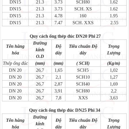
DN15
21.3
3.73
SCH80
1.62
DN15
21.3
3.73
SCH. XS
1.62
DN15
21.3
4.78
160
1.95
DN15
21.3
7.47
SCH. XXS
2.55
Quy cách ống thép đúc DN20 Phi 27
Đường
Tên hàng
Độ
Tiêu chuẩn Độ
Trọng
kính
hóa
dày
dày
Lượng
O.D
Thép ống đúc
(mm)
(mm)
( SCH)
(Kg/m)
DN 20
26,7
1,65
SCH5
1,02
DN 20
26,7
2,1
SCH10
1,27
DN 20
26,7
2,87
SCH40
1,69
DN 20
26,7
3,91
SCH80
2,2
DN 20
26,7
7,8
XXS
3,63
Quy cách ống thép đúc DN25 Phi 34
Đường
Tên hàng
Độ
Tiêu chuẩn Độ
Trọng
kính
hóa
dày
dày
Lượng