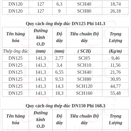
DN120
127
6,3
SCH40
18,74
DN120
127
9
SCH80
26,18
Quy cách
ống thép đúc
DN125 Phi 141.3
Đường
Tên hàng
Độ
Tiêu chuẩn Độ
Trọng
kính
hóa
dày
dày
Lượng
O.D
Thép ống đúc
(mm)
(mm)
( SCH)
(Kg/m)
DN125
141,3
2,77
SCH5
9,46
DN125
141,3
3,4
SCH10
11,56
DN125
141,3
6,55
SCH40
21,76
DN125
141,3
9,53
SCH80
30,95
DN125
141,3
14,3
SCH120
44,77
DN125
141,3
18,3
SCH160
55,48
Quy cách
ống thép đúc
DN150 Phi 168.3
Đường
Tên hàng
Độ
Tiêu chuẩn Độ
Trọng
kính
hóa
dày
dày
Lượng
O.D