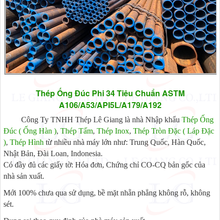
Thép Ống Đúc Phi 34 Tiêu Chuẩn ASTM
A106/A53/API5L/A179/A192
Công Ty TNHH Thép Lê Giang là nhà Nhập khẩu
Thép Ống
Đúc ( Ống Hàn )
,
Thép Tấm
,
Thép Inox
,
Thép Tròn Đặc ( Láp Đặc
)
,
Thép Hình
từ nhiều nhà máy lớn như: Trung Quốc, Hàn Quốc,
Nhật Bản, Đài Loan, Indonesia.
Có đầy đủ các giấy tờ: Hóa đơn, Chứng chỉ CO-CQ bản gốc của
nhà sản xuất.
Mới 100% chưa qua sử dụng, bề mặt nhẵn phẳng không rỗ, không
sét.