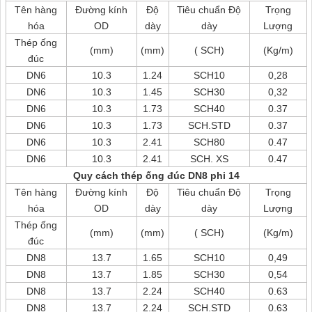
Tên hàng
Đường kính
Độ
Tiêu chuẩn Độ
Trọng
hóa
OD
dày
dày
Lượng
Thép ống
(mm)
(mm)
( SCH)
(Kg/m)
đúc
DN6
10.3
1.24
SCH10
0,28
DN6
10.3
1.45
SCH30
0,32
DN6
10.3
1.73
SCH40
0.37
DN6
10.3
1.73
SCH.STD
0.37
DN6
10.3
2.41
SCH80
0.47
DN6
10.3
2.41
SCH. XS
0.47
Quy cách thép ống đúc DN8 phi 14
Tên hàng
Đường kính
Độ
Tiêu chuẩn Độ
Trọng
hóa
OD
dày
dày
Lượng
Thép ống
(mm)
(mm)
( SCH)
(Kg/m)
đúc
DN8
13.7
1.65
SCH10
0,49
DN8
13.7
1.85
SCH30
0,54
DN8
13.7
2.24
SCH40
0.63
DN8
13.7
2.24
SCH.STD
0.63