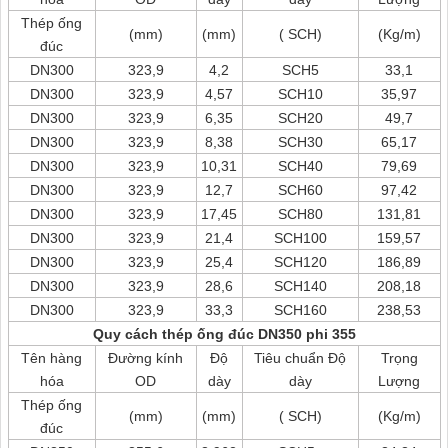
Thép ống
(mm)
(mm)
( SCH)
(Kg/m)
đúc
DN300
323,9
4,2
SCH5
33,1
DN300
323,9
4,57
SCH10
35,97
DN300
323,9
6,35
SCH20
49,7
DN300
323,9
8,38
SCH30
65,17
DN300
323,9
10,31
SCH40
79,69
DN300
323,9
12,7
SCH60
97,42
DN300
323,9
17,45
SCH80
131,81
DN300
323,9
21,4
SCH100
159,57
DN300
323,9
25,4
SCH120
186,89
DN300
323,9
28,6
SCH140
208,18
DN300
323,9
33,3
SCH160
238,53
Quy cách thép ống đúc DN350 phi 355
Tên hàng
Đường kính
Độ
Tiêu chuẩn Độ
Trọng
hóa
OD
dày
dày
Lượng
Thép ống
(mm)
(mm)
( SCH)
(Kg/m)
đúc