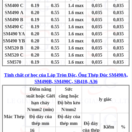
SM400 C
0.19
0.35
1.4 max
0,035
0,035
SM490 A
0.20
0.55
1.6 max
0,035
0,035
SM490 B
0.19
0.55
1.6 max
0,035
0,035
SM490 C
0.19
0.55
1.6 max
0,035
0,035
SM490 YA
0.20
0.55
1.6 max
0,035
0,035
SM490 YB
0.20
0.55
1.6 max
0,035
0,035
SM520 B
0.20
0.55
1.6 max
0,035
0,035
SM520 C
0.20
0.55
1.6 max
0,035
0,035
SM570
0.19
0.55
1.6 max
0,035
0,035
Tính chất cơ học của Láp Tròn Đặc, Ống Thép Đúc SM490A,
SM490B, SM490C, SB410, A36
Điểm năng
Sức
suất hoặc Giới
căng hoặc
ly giác
hạn chảy
Độ bền kéo
N/mm2 (min)
N/mm2
Mác Thép
Độ dày của
Độ dày của
thép mm
thép mm
Độ dày
Kiểm
%
của thép
16