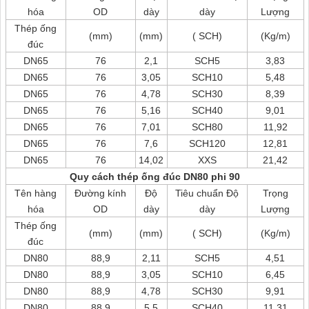
hóa
OD
dày
dày
Lượng
Thép ống
(mm)
(mm)
( SCH)
(Kg/m)
đúc
DN65
76
2,1
SCH5
3,83
DN65
76
3,05
SCH10
5,48
DN65
76
4,78
SCH30
8,39
DN65
76
5,16
SCH40
9,01
DN65
76
7,01
SCH80
11,92
DN65
76
7,6
SCH120
12,81
DN65
76
14,02
XXS
21,42
Quy cách thép ống đúc DN80 phi 90
Tên hàng
Đường kính
Độ
Tiêu chuẩn Độ
Trọng
hóa
OD
dày
dày
Lượng
Thép ống
(mm)
(mm)
( SCH)
(Kg/m)
đúc
DN80
88,9
2,11
SCH5
4,51
DN80
88,9
3,05
SCH10
6,45
DN80
88,9
4,78
SCH30
9,91
DN80
88,9
5,5
SCH40
11,31