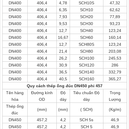
DN400
406,4
4,78
SCH10S
47,32
DN400
406,4
6,35
SCH10
62,62
DN400
406,4
7,93
SCH20
77,89
DN400
406,4
9,53
SCH30
93,23
DN400
406,4
12,7
SCH40
123,24
DN400
406,4
16,67
SCH60
160,14
DN400
406,4
12,7
SCH80S
123,24
DN400
406,4
21,4
SCH80
203,08
DN400
406,4
26,2
SCH100
245,53
DN400
406,4
30,9
SCH120
286
DN400
406,4
36,5
SCH140
332,79
DN400
406,4
40,5
SCH160
365,27
Quy cách thép ống đúc DN450 phi 457
Tên hàng
Đường kính
Độ
Tiêu chuẩn Độ
Trọng
hóa
OD
dày
dày
Lượng
Thép ống
(mm)
(mm)
( SCH)
(Kg/m)
đúc
DN450
457,2
4,2
SCH 5s
46,9
DN450
457,2
4,2
SCH 5
46,9