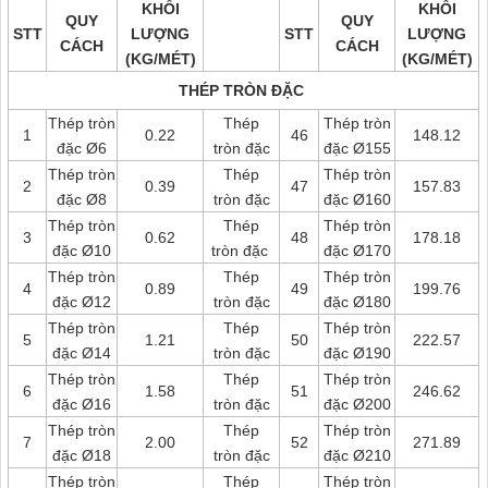
KHỐI
KHỐI
QUY
QUY
STT
LƯỢNG
STT
LƯỢNG
CÁCH
CÁCH
(KG/MÉT)
(KG/MÉT)
THÉP TRÒN ĐẶC
Thép tròn
Thép
Thép tròn
1
0.22
46
148.12
đặc Ø6
tròn đặc
đặc Ø155
Thép tròn
Thép
Thép tròn
2
0.39
47
157.83
đặc Ø8
tròn đặc
đặc Ø160
Thép tròn
Thép
Thép tròn
3
0.62
48
178.18
đặc Ø10
tròn đặc
đặc Ø170
Thép tròn
Thép
Thép tròn
4
0.89
49
199.76
đặc Ø12
tròn đặc
đặc Ø180
Thép tròn
Thép
Thép tròn
5
1.21
50
222.57
đặc Ø14
tròn đặc
đặc Ø190
Thép tròn
Thép
Thép tròn
6
1.58
51
246.62
đặc Ø16
tròn đặc
đặc Ø200
Thép tròn
Thép
Thép tròn
7
2.00
52
271.89
đặc Ø18
tròn đặc
đặc Ø210
Thép tròn
Thép
Thép tròn