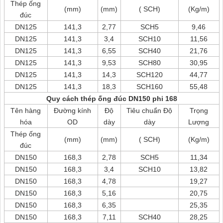
Thép ống
(mm)
(mm)
( SCH)
(Kg/m)
đúc
DN125
141,3
2,77
SCH5
9,46
DN125
141,3
3,4
SCH10
11,56
DN125
141,3
6,55
SCH40
21,76
DN125
141,3
9,53
SCH80
30,95
DN125
141,3
14,3
SCH120
44,77
DN125
141,3
18,3
SCH160
55,48
Quy cách thép ống đúc DN150 phi 168
Tên hàng
Đường kính
Độ
Tiêu chuẩn Độ
Trọng
hóa
OD
dày
dày
Lượng
Thép ống
(mm)
(mm)
( SCH)
(Kg/m)
đúc
DN150
168,3
2,78
SCH5
11,34
DN150
168,3
3,4
SCH10
13,82
DN150
168,3
4,78
19,27
DN150
168,3
5,16
20,75
DN150
168,3
6,35
25,35
DN150
168,3
7,11
SCH40
28,25