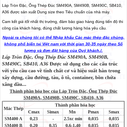
Láp Tròn Đặc, Ống Thép Đúc SM490A, SM490B, SM490C, SB410,
A36 được sản xuất Dung size theo Tiêu chuẩn của nhà máy.
Cam kết
giá tốt
nhất thị trường, đảm bảo giao hàng đúng tiến độ thi
công của khách hàng, đúng chất lượng hàng hóa yêu cầu.
Ngoài ra chúng tôi có thể Nhập khẩu Các mác thép đặc chủng,
không phổ biến tại Việt nam với thời gian 30-35 ngày theo Số
lượng và đơn đặt hàng của Quý khách./.
Láp Tròn Đặc, Ống Thép Đúc SM490A, SM490B,
SM490C, SB410, A36
Được sử dụng cho các cấu trúc
với yêu cầu cao về tính chất cơ và hiệu suất hàn trong
xây dựng, cầu đường, tàu, ô tô, container, bồn chứa
xăng dầu...
Thành phần hóa học của Láp Tròn Đặc, Ống Thép Đúc
SM490A, SM490B, SM490C, SB410, A36
Thành phần hóa học
Mác Thép
Cmax
Simax
Mn
Pmax
Smax
SM400 A
0,23
-
2.5xc min
0,035
0,035
SM400 B
0.20
0.35
0,6-1,40
0,035
0,035