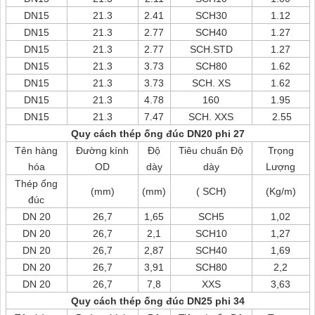
DN15
21.3
2.41
SCH30
1.12
DN15
21.3
2.77
SCH40
1.27
DN15
21.3
2.77
SCH.STD
1.27
DN15
21.3
3.73
SCH80
1.62
DN15
21.3
3.73
SCH. XS
1.62
DN15
21.3
4.78
160
1.95
DN15
21.3
7.47
SCH. XXS
2.55
Quy cách thép ống đúc DN20 phi 27
Tên hàng
Đường kính
Độ
Tiêu chuẩn Độ
Trọng
hóa
OD
dày
dày
Lượng
Thép ống
(mm)
(mm)
( SCH)
(Kg/m)
đúc
DN 20
26,7
1,65
SCH5
1,02
DN 20
26,7
2,1
SCH10
1,27
DN 20
26,7
2,87
SCH40
1,69
DN 20
26,7
3,91
SCH80
2,2
DN 20
26,7
7,8
XXS
3,63
Quy cách thép ống đúc DN25 phi 34