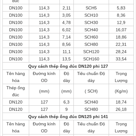
đúc
DN100
114,3
2,11
SCH5
5,83
DN100
114,3
3,05
SCH10
8,36
DN100
114,3
4,78
SCH30
12,9
DN100
114,3
6,02
SCH40
16,07
DN100
114,3
7,14
SCH60
18,86
DN100
114,3
8,56
SCH80
22,31
DN100
114,3
11,1
SCH120
28,24
DN100
114,3
13,5
SCH160
33,54
Quy cách thép ống đúc DN120 phi 127
Tên hàng
Đường kính
Độ
Tiêu chuẩn Độ
Trọng
hóa
OD
dày
dày
Lượng
Thép ống
(mm)
(mm)
( SCH)
(Kg/m)
đúc
DN120
127
6,3
SCH40
18,74
DN120
127
9
SCH80
26,18
Quy cách thép ống đúc DN125 phi 141
Tên hàng
Đường kính
Độ
Tiêu chuẩn Độ
Trọng
hóa
OD
dày
dày
Lượng