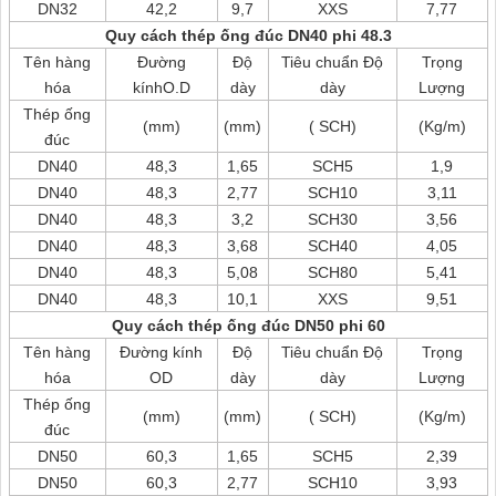
DN32
42,2
9,7
XXS
7,77
Quy cách thép ống đúc DN40 phi 48.3
Tên hàng
Đường
Độ
Tiêu chuẩn Độ
Trọng
hóa
kínhO.D
dày
dày
Lượng
Thép ống
(mm)
(mm)
( SCH)
(Kg/m)
đúc
DN40
48,3
1,65
SCH5
1,9
DN40
48,3
2,77
SCH10
3,11
DN40
48,3
3,2
SCH30
3,56
DN40
48,3
3,68
SCH40
4,05
DN40
48,3
5,08
SCH80
5,41
DN40
48,3
10,1
XXS
9,51
Quy cách thép ống đúc DN50 phi 60
Tên hàng
Đường kính
Độ
Tiêu chuẩn Độ
Trọng
hóa
OD
dày
dày
Lượng
Thép ống
(mm)
(mm)
( SCH)
(Kg/m)
đúc
DN50
60,3
1,65
SCH5
2,39
DN50
60,3
2,77
SCH10
3,93