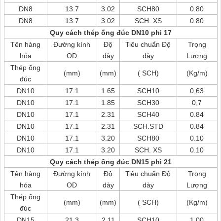
DN8
13.7
3.02
SCH80
0.80
DN8
13.7
3.02
SCH. XS
0.80
Quy cách thép ống đúc DN10 phi 17
Tên hàng
Đường kính
Độ
Tiêu chuẩn Độ
Trọng
hóa
OD
dày
dày
Lượng
Thép ống
(mm)
(mm)
( SCH)
(Kg/m)
đúc
DN10
17.1
1.65
SCH10
0,63
DN10
17.1
1.85
SCH30
0,7
DN10
17.1
2.31
SCH40
0.84
DN10
17.1
2.31
SCH.STD
0.84
DN10
17.1
3.20
SCH80
0.10
DN10
17.1
3.20
SCH. XS
0.10
Quy cách thép ống đúc DN15 phi 21
Tên hàng
Đường kính
Độ
Tiêu chuẩn Độ
Trọng
hóa
OD
dày
dày
Lượng
Thép ống
(mm)
(mm)
( SCH)
(Kg/m)
đúc
DN15
21.3
2.11
SCH10
1.00