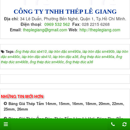
CÔNG TY TNHH THÉP LÊ GIANG
Địa chỉ
: 34 Lê Duẩn, Phường Bến Nghé, Quận 1, Tp.Hồ Chí Minh.
Điện thoại
:
0969 532 562
Fax
: 028 2215 6268
Email
:
theplegiang@gmail.com
Web
:
http://theplegiang.com
Tags:
ống thép đúc sb410
,
láp tròn đặc sm490a
,
láp tròn đặc sm490b
,
láp tròn
đặc sm490c
,
láp tròn đặc sb410
,
láp tròn đặc a36
,
ống thép đúc sm490a
,
ống
thép đúc sm490b
,
ống thép đúc sm490c
,
ống thép đúc a36
NHỮNG TIN MỚI HƠN
Bảng Giá Thép Tấm 14mm, 15mm, 16mm, 18mm, 20mm, 22mm,
25mm, 26mm
Bảng Giá Thép Ống Đúc, Thép Tấm Làm Lò Hơi, Đóng Tàu, Dẫn
Khí, Chịu Mài Mòn, Áp Lực