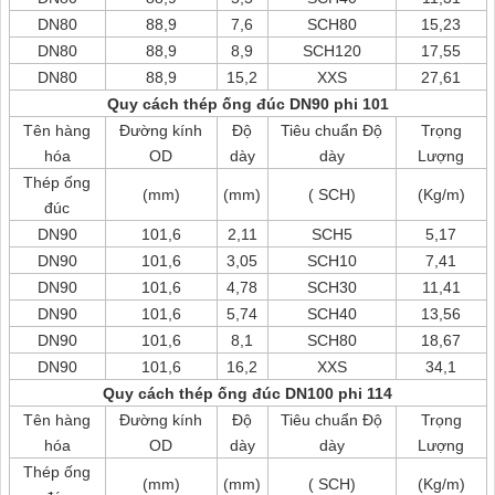
DN80
88,9
7,6
SCH80
15,23
DN80
88,9
8,9
SCH120
17,55
DN80
88,9
15,2
XXS
27,61
Quy cách thép ống đúc DN90 phi 101
Tên hàng
Đường kính
Độ
Tiêu chuẩn Độ
Trọng
hóa
OD
dày
dày
Lượng
Thép ống
(mm)
(mm)
( SCH)
(Kg/m)
đúc
DN90
101,6
2,11
SCH5
5,17
DN90
101,6
3,05
SCH10
7,41
DN90
101,6
4,78
SCH30
11,41
DN90
101,6
5,74
SCH40
13,56
DN90
101,6
8,1
SCH80
18,67
DN90
101,6
16,2
XXS
34,1
Quy cách thép ống đúc DN100 phi 114
Tên hàng
Đường kính
Độ
Tiêu chuẩn Độ
Trọng
hóa
OD
dày
dày
Lượng
Thép ống
(mm)
(mm)
( SCH)
(Kg/m)