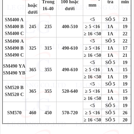
Trong
100 hoặc
tra
min
mm
hoặc
16-40
dưới
dưới
<5
SỐ 5
23
SM400 A
SM400 B
245
235
400-510
≥
5 <16
1A
19
SM400 C
≥
16 <50
1A
22
<5
SỐ 5
22
SM490 A
SM490 B
325
315
490-610
≥
5 <16
1A
17
SM490 C
≥
16 <50
1A
21
<5
SỐ 5
19
SM490 YA
365
355
490-610
≥
5 <16
1A
15
SM490 YB
≥
16 <50
1A
19
<5
SỐ 5
19
SM520 B
365
355
520-640
≥
5 <16
1A
15
SM520 C
≥
16 <50
1A
19
<5
SỐ 5
19
SM570
460
450
570-720
≥
5 <16
SỐ 5
26
≥
16 <50
SỐ 5
20