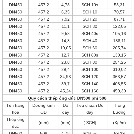
DN450
457,2
4,78
SCH 10s
53,31
DN450
457,2
6,35
SCH 10
70,57
DN450
457,2
7,92
SCH 20
87,71
DN450
457,2
11,1
SCH 30
122,05
DN450
457,2
9,53
SCH 40s
105,16
DN450
457,2
14,3
SCH 40
156,11
DN450
457,2
19,05
SCH 60
205,74
DN450
457,2
12,7
SCH 80s
139,15
DN450
457,2
23,8
SCH 80
254,25
DN450
457,2
29,4
SCH 100
310,02
DN450
457,2
34,93
SCH 120
363,57
DN450
457,2
39,7
SCH 140
408,55
DN450
457,2
45,24
SCH 160
459,39
Quy cách thép ống đúc DN500 phi 508
Tên hàng
Đường kính
Độ
Tiêu chuẩn Độ
Trọng
hóa
OD
dày
dày
Lượng
Thép ống
(mm)
(mm)
( SCH)
(Kg/m)
đúc
DN500
508
4,78
SCH 5s
59,29