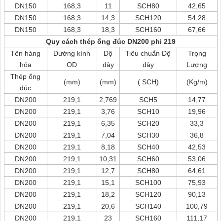
DN150
168,3
11
SCH80
42,65
DN150
168,3
14,3
SCH120
54,28
DN150
168,3
18,3
SCH160
67,66
Quy cách thép ống đúc DN200 phi 219
Tên hàng
Đường kính
Độ
Tiêu chuẩn Độ
Trọng
hóa
OD
dày
dày
Lượng
Thép ống
(mm)
(mm)
( SCH)
(Kg/m)
đúc
DN200
219,1
2,769
SCH5
14,77
DN200
219,1
3,76
SCH10
19,96
DN200
219,1
6,35
SCH20
33,3
DN200
219,1
7,04
SCH30
36,8
DN200
219,1
8,18
SCH40
42,53
DN200
219,1
10,31
SCH60
53,06
DN200
219,1
12,7
SCH80
64,61
DN200
219,1
15,1
SCH100
75,93
DN200
219,1
18,2
SCH120
90,13
DN200
219,1
20,6
SCH140
100,79
DN200
219,1
23
SCH160
111,17