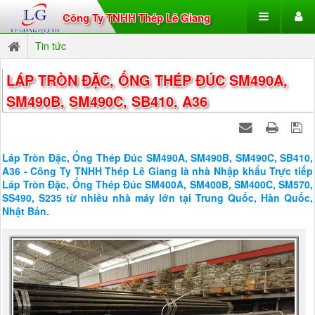
Công Ty TNHH Thép Lê Giang
Tin tức
LÁP TRÒN ĐẶC, ỐNG THÉP ĐÚC SM490A,
SM490B, SM490C, SB410, A36
Láp Tròn Đặc, Ống Thép Đúc SM490A, SM490B, SM490C, SB410,
A36 - Công Ty TNHH Thép Lê Giang là nhà Nhập khẩu Trực tiếp
Láp Tròn Đặc, Ống Thép Đúc SM400A, SM400B, SM400C, SM570,
SS490, S235 từ nhiều nhà máy lớn tại Trung Quốc, Hàn Quốc,
Nhật Bản.