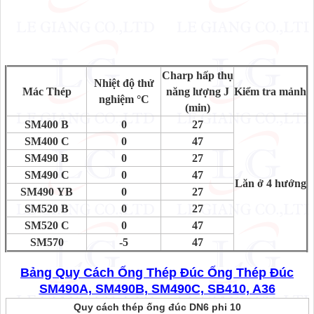
Charp hấp thụ
Nhiệt độ thử
Mác Thép
năng lượng J
Kiểm tra mảnh
nghiệm °C
(min)
SM400 B
0
27
SM400 C
0
47
SM490 B
0
27
SM490 C
0
47
Lăn ở 4 hướng
SM490 YB
0
27
SM520 B
0
27
SM520 C
0
47
SM570
-5
47
Bảng Quy Cách Ống Thép Đúc Ống Thép Đúc
SM490A, SM490B, SM490C, SB410, A36
Quy cách thép ống đúc DN6 phi 10