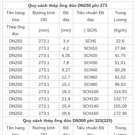
Quy cách thép ống đúc DN250 phi 273
Tên hàng
Đường kính
Độ
Tiêu chuẩn Độ
Trọng
hóa
OD
dày
dày
Lượng
Thép ống
(mm)
(mm)
( SCH)
(Kg/m)
đúc
DN250
273,1
3,4
SCH5
22,6
DN250
273,1
4,2
SCH10
27,84
DN250
273,1
6,35
SCH20
41,75
DN250
273,1
7,8
SCH30
51,01
DN250
273,1
9,27
SCH40
60,28
DN250
273,1
12,7
SCH60
81,52
DN250
273,1
15,1
SCH80
96,03
DN250
273,1
18,3
SCH100
114,93
DN250
273,1
21,4
SCH120
132,77
DN250
273,1
25,4
SCH140
155,08
DN250
273,1
28,6
SCH160
172,36
Quy cách thép ống đúc DN300 phi 323(325)
Tên hàng
Đường kính
Độ
Tiêu chuẩn Độ
Trọng
hóa
OD
dày
dày
Lượng