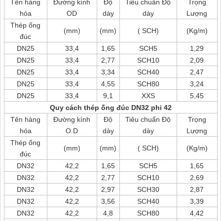
Tên hàng
Đường kính
Độ
Tiêu chuẩn Độ
Trọng
hóa
OD
dày
dày
Lượng
Thép ống
(mm)
(mm)
( SCH)
(Kg/m)
đúc
DN25
33,4
1,65
SCH5
1,29
DN25
33,4
2,77
SCH10
2,09
DN25
33,4
3,34
SCH40
2,47
DN25
33,4
4,55
SCH80
3,24
DN25
33,4
9,1
XXS
5,45
Quy cách thép ống đúc DN32 phi 42
Tên hàng
Đường kính
Độ
Tiêu chuẩn Độ
Trọng
hóa
O.D
dày
dày
Lượng
Thép ống
(mm)
(mm)
( SCH)
(Kg/m)
đúc
DN32
42,2
1,65
SCH5
1,65
DN32
42,2
2,77
SCH10
2,69
DN32
42,2
2,97
SCH30
2,87
DN32
42,2
3,56
SCH40
3,39
DN32
42,2
4,8
SCH80
4,42