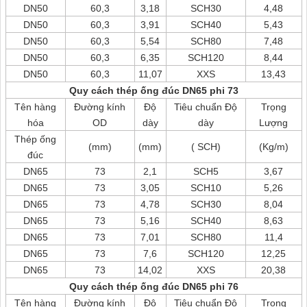
DN50
60,3
3,18
SCH30
4,48
DN50
60,3
3,91
SCH40
5,43
DN50
60,3
5,54
SCH80
7,48
DN50
60,3
6,35
SCH120
8,44
DN50
60,3
11,07
XXS
13,43
Quy cách thép ống đúc DN65 phi 73
Tên hàng
Đường kính
Độ
Tiêu chuẩn Độ
Trọng
hóa
OD
dày
dày
Lượng
Thép ống
(mm)
(mm)
( SCH)
(Kg/m)
đúc
DN65
73
2,1
SCH5
3,67
DN65
73
3,05
SCH10
5,26
DN65
73
4,78
SCH30
8,04
DN65
73
5,16
SCH40
8,63
DN65
73
7,01
SCH80
11,4
DN65
73
7,6
SCH120
12,25
DN65
73
14,02
XXS
20,38
Quy cách thép ống đúc DN65 phi 76
Tên hàng
Đường kính
Độ
Tiêu chuẩn Độ
Trọng