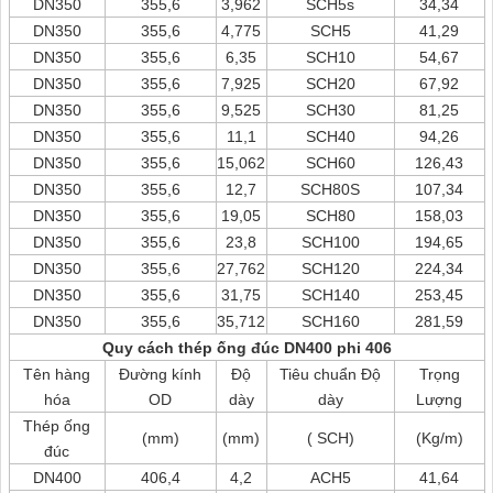
DN350
355,6
3,962
SCH5s
34,34
DN350
355,6
4,775
SCH5
41,29
DN350
355,6
6,35
SCH10
54,67
DN350
355,6
7,925
SCH20
67,92
DN350
355,6
9,525
SCH30
81,25
DN350
355,6
11,1
SCH40
94,26
DN350
355,6
15,062
SCH60
126,43
DN350
355,6
12,7
SCH80S
107,34
DN350
355,6
19,05
SCH80
158,03
DN350
355,6
23,8
SCH100
194,65
DN350
355,6
27,762
SCH120
224,34
DN350
355,6
31,75
SCH140
253,45
DN350
355,6
35,712
SCH160
281,59
Quy cách thép ống đúc DN400 phi 406
Tên hàng
Đường kính
Độ
Tiêu chuẩn Độ
Trọng
hóa
OD
dày
dày
Lượng
Thép ống
(mm)
(mm)
( SCH)
(Kg/m)
đúc
DN400
406,4
4,2
ACH5
41,64