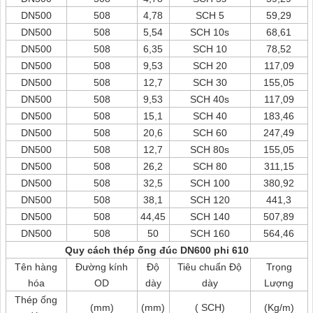
DN500
508
4,78
SCH 5
59,29
DN500
508
5,54
SCH 10s
68,61
DN500
508
6,35
SCH 10
78,52
DN500
508
9,53
SCH 20
117,09
DN500
508
12,7
SCH 30
155,05
DN500
508
9,53
SCH 40s
117,09
DN500
508
15,1
SCH 40
183,46
DN500
508
20,6
SCH 60
247,49
DN500
508
12,7
SCH 80s
155,05
DN500
508
26,2
SCH 80
311,15
DN500
508
32,5
SCH 100
380,92
DN500
508
38,1
SCH 120
441,3
DN500
508
44,45
SCH 140
507,89
DN500
508
50
SCH 160
564,46
Quy cách thép ống đúc DN600 phi 610
Tên hàng
Đường kính
Độ
Tiêu chuẩn Độ
Trọng
hóa
OD
dày
dày
Lượng
Thép ống
(mm)
(mm)
( SCH)
(Kg/m)