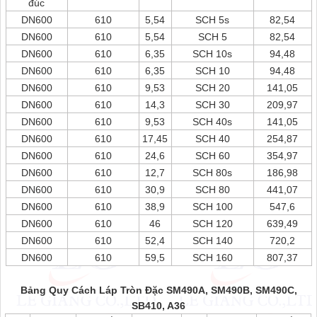
đúc
DN600
610
5,54
SCH 5s
82,54
DN600
610
5,54
SCH 5
82,54
DN600
610
6,35
SCH 10s
94,48
DN600
610
6,35
SCH 10
94,48
DN600
610
9,53
SCH 20
141,05
DN600
610
14,3
SCH 30
209,97
DN600
610
9,53
SCH 40s
141,05
DN600
610
17,45
SCH 40
254,87
DN600
610
24,6
SCH 60
354,97
DN600
610
12,7
SCH 80s
186,98
DN600
610
30,9
SCH 80
441,07
DN600
610
38,9
SCH 100
547,6
DN600
610
46
SCH 120
639,49
DN600
610
52,4
SCH 140
720,2
DN600
610
59,5
SCH 160
807,37
Bảng Quy Cách Láp Tròn Đặc SM490A, SM490B, SM490C,
SB410, A36