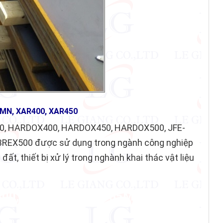
5MN, XAR400, XAR450
50, HARDOX400, HARDOX450, HARDOX500, JFE-
ABREX500 được sử dụng trong ngành công nghiệp
 đất, thiết bị xử lý trong nghành khai thác vật liệu
400, AR450, AR500, 65MN, XAR400,