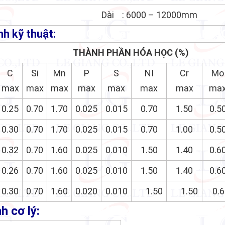
Dài : 6000 – 12000mm
nh kỹ thuật:
Thép Chịu Mài Mòn AR400, AR45
THÀNH PHẦN HÓA HỌC (%)
C
Si
Mn
P
S
NI
Cr
Mo
max
max
max
max
max
max
max
ma
0.25
0.70
1.70
0.025
0.015
0.70
1.50
0.5
0.30
0.70
1.70
0.025
0.015
0.70
1.00
0.5
0.32
0.70
1.60
0.025
0.010
1.50
1.40
0.6
0.26
0.70
1.60
0.025
0.010
1.50
1.40
0.6
0.30
0.70
1.60
0.020
0.010
1.50
1.50
0.6
h cơ lý:
Thép Chịu Mài Mòn AR400, AR450