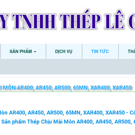
SẢN PHẨM
DỊCH VỤ
TIN TỨC
TH
I MÒN AR400, AR450, AR500, 65MN, XAR400, XAR450
òn AR400, AR450, AR500, 65MN, XAR400, XAR450 - Công
 Sản phẩm Thép Chịu Mài Mòn AR400, AR450, AR500, 
: