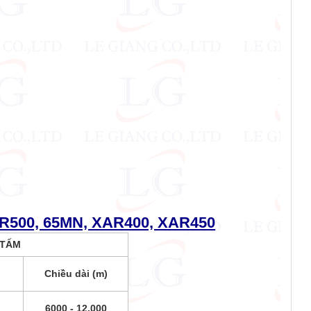
500, 65MN, XAR400, XAR450
 TẤM
Chiều dài (m)
6000 - 12.000