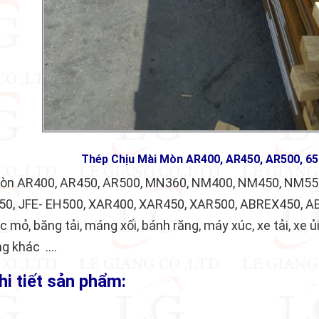
Thép Chịu Mài Mòn AR400, AR450, AR500, 6
mòn AR400, AR450, AR500, MN360, NM400, NM450, NM5
50, JFE- EH500, XAR400, XAR450, XAR500, ABREX450, 
c mỏ, băng tải, máng xối, bánh răng, máy xúc, xe tải, xe ủi
ng khác ….
hi tiết sản phẩm:
Thép Chịu Mài Mòn AR
XAR450