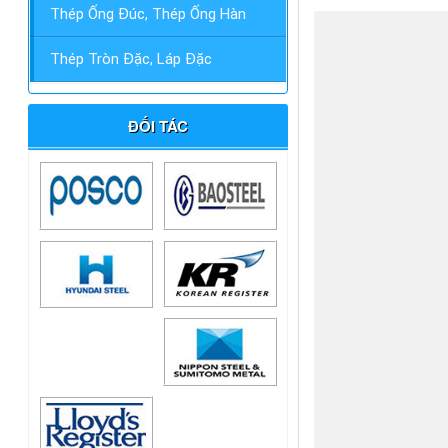
Thép Ống Đúc, Thép Ống Hàn
Thép Tròn Đặc, Láp Đặc
ĐỐI TÁC