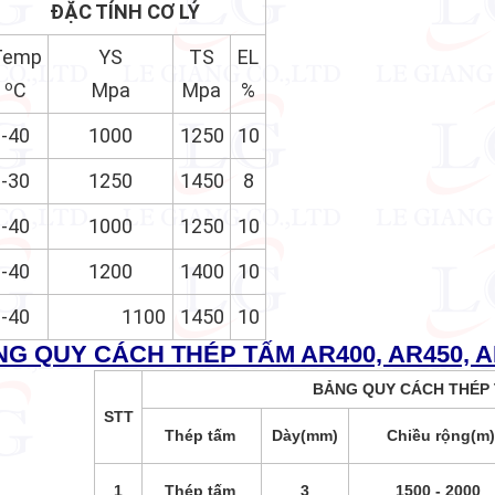
ĐẶC TÍNH CƠ LÝ
Temp
YS
TS
EL
o
C
Mpa
Mpa
%
-40
1000
1250
10
-30
1250
1450
8
-40
1000
1250
10
-40
1200
1400
10
-40
1100
1450
10
G QUY CÁCH THÉP TẤM AR400, AR450, AR
BẢNG QUY CÁCH THÉP
STT
Thép tấm
Dày(mm)
Chiều rộng(m)
1
Thép tấm
3
1500 - 2000