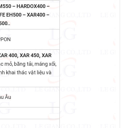
M550 – HARDOX400 –
FE EH500 – XAR400 –
00..
PPON
XAR 400, XAR 450, XAR
 mỏ, băng tải, máng xối,
nh khai thác vật liệu và
âu Âu