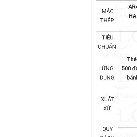
AR
MÁC
HA
THÉP
TIÊU
CHUẨN
Thé
ỨNG
500
đ
DỤNG
bánh
XUẤT
XỨ
QUY