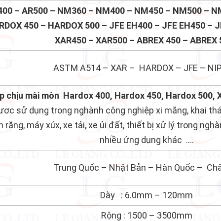
400 – AR500 – NM360 – NM400 – NM450 – NM500 – N
RDOX 450 – HARDOX 500 – JFE EH400 – JFE EH450 – J
XAR450 – XAR500 – ABREX 450 – ABREX 5
ASTM A514 – XAR – HARDOX – JFE – NI
p chịu mài mòn Hardox 400, Hardox 450, Hardox 500, 
ươc sử dụng trong nghành công nghiệp xi măng, khai thác
 răng, máy xúx, xe tải, xe ủi đất, thiết bị xử lý trong nghà
nhiều ứng dụng khác ….
Trung Quốc – Nhật Bản – Hàn Quốc – Ch
Dày : 6.0mm – 120mm
Rộng : 1500 – 3500mm