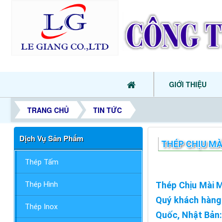
GIỚI THIỆU
TRANG CHỦ
TIN TỨC
Dịch Vụ Sản Phẩm
THÉP CHỊU MÀ
Thép Tấm
Thép Hình
Thép Chịu Mài M
Quý khách hàng
Thép Inox
Quốc, Nhật Bản