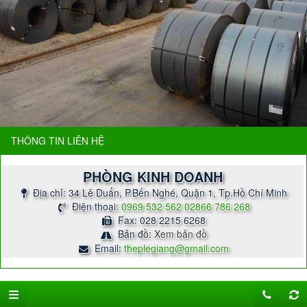
THÔNG TIN LIÊN HỆ
PHÒNG KINH DOANH
Địa chỉ: 34 Lê Duẩn, P.Bến Nghé, Quận 1, Tp.Hồ Chí Minh
Điện thoại:
0969 532 562
02866 786 268
Fax: 028 2215 6268
Bản đồ:
Xem bản đồ
Email:
theplegiang@gmail.com