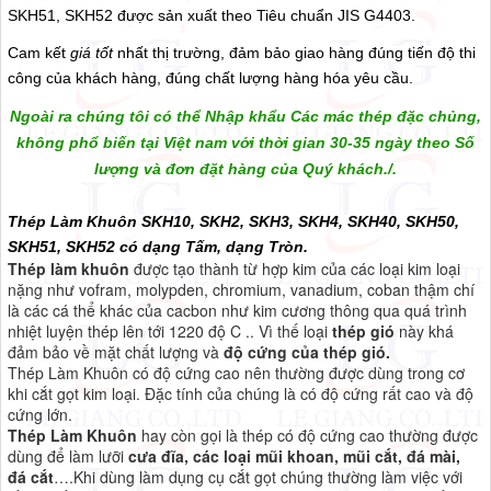
SKH51, SKH52 được sản xuất theo Tiêu chuẩn JIS G4403.
Cam kết
giá tốt
nhất thị trường, đảm bảo giao hàng đúng tiến độ thi
công của khách hàng, đúng chất lượng hàng hóa yêu cầu.
Ngoài ra chúng tôi có thể Nhập khẩu Các mác thép đặc chủng,
không phổ biến tại Việt nam với thời gian 30-35 ngày theo Số
lượng và đơn đặt hàng của Quý khách./.
Thép Làm Khuôn SKH10, SKH2, SKH3, SKH4, SKH40, SKH50,
SKH51, SKH52 có dạng Tấm, dạng Tròn.
Thép làm khuôn
được tạo thành từ hợp kim của các loại kim loại
nặng như vofram, molypden, chromium, vanadium, coban thậm chí
là các cá thể khác của cacbon như kim cương thông qua quá trình
nhiệt luyện thép lên tới 1220 độ C .. Vì thế loại
thép gió
này khá
đảm bảo về mặt chất lượng và
độ cứng của thép gió.
Thép Làm Khuôn có độ cứng cao nên thường được dùng trong cơ
khi cắt gọt kim loại. Đặc tính của chúng là có độ cứng rất cao và độ
cứng lớn.
Thép Làm Khuôn
hay còn gọi là thép có độ cứng cao thường được
dùng để làm lưỡi
cưa đĩa, các loại mũi khoan, mũi cắt, đá mài,
đá cắt
….Khi dùng làm dụng cụ cắt gọt chúng thường làm việc với