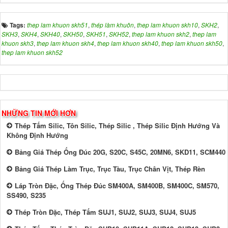
Tags:
thep lam khuon skh51
,
thép làm khuôn
,
thep lam khuon skh10
,
SKH2
,
SKH3
,
SKH4
,
SKH40
,
SKH50
,
SKH51
,
SKH52
,
thep lam khuon skh2
,
thep lam
khuon skh3
,
thep lam khuon skh4
,
thep lam khuon skh40
,
thep lam khuon skh50
,
thep lam khuon skh52
NHỮNG TIN MỚI HƠN
Thép Tấm Silic, Tôn Silic, Thép Silic , Thép Silic Định Hướng Và
Không Định Hướng
Bảng Giá Thép Ống Đúc 20G, S20C, S45C, 20MN6, SKD11, SCM440
Bảng Giá Thép Làm Trục, Trục Tàu, Trục Chân Vịt, Thép Rèn
Láp Tròn Đặc, Ống Thép Đúc SM400A, SM400B, SM400C, SM570,
SS490, S235
Thép Tròn Đặc, Thép Tấm SUJ1, SUJ2, SUJ3, SUJ4, SUJ5