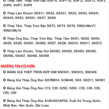
Thép Tấm, Thép Tròn Đặc SUP10, SUP11A, SUP12, SUP13, SUP3,
SUP6, SUP7, SUP9
Thép Làm Khuôn SKS11, SKS2, SKS21, SKS3, SKS4, SKS41,
SKS44, SKS5, SKS51, SKS7, SKS8
Thép Tấm, Thép Tròn Đặc SKT3, SKT4, SKT6, 55NiCrMoV7,
45NiCrMo16
Thép Ống Đúc, Thép Tròn Đặc, Thép Tấm SKD1, SKD2, SKD4,
SKD5, SKD6, SKD61, SKD62, SKD7, SKD8, SKD10, SKD11, SKD12
Thép Làm Khuôn, Thép Gió SKH52, SKH53, SKH54, SKH55,
SKH56, SKH57, SKH58, SKH59
NHỮNG TIN CŨ HƠN
BẢNG GIÁ THÉP TRÒN HỢP KIM SNC631, SNC815, SNC836
Bảng Giá Thép Ống Đúc 42CRMO4, SCM440, SK5, SKD11, SKD61
Bảng Giá Thép Ống Đúc C15, C20, S25C, S20C, C35, C45, C50,
C55, C60
Bảng Giá Thép Ống Đúc A106/A53/API5L Xuất Xứ Trung Quốc,
Nhật Bản, Hàn Quốc, Đài Loan