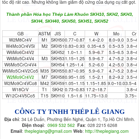
tốc độ rất cao. Nhưng không làm giảm độ cứng của dụng cụ cắt gọt.
Thành phần Hóa học Thép Làm Khuôn SKH10, SKH2, SKH3,
SKH4, SKH40, SKH50, SKH51, SKH52
GB
ASTM
JIS
C
W
Mo
Cr
W2M8Cr4V
M1
SKH50
0.77~0.87
1.4~2.0
8.0~9.0
3.5~4
W4Mo3Cr4VSi
M2
SKH51
0.83~0.93
0.35~4.5
0.5~3.5
3.8~4
W6Mo6Cr4V2
SKH52
1.0~1.1
5.9~6.7
5.5~6.5
3.8~4
W6Mo5Cr4V4
M3
SKH53
1.15~1.25
5.9~6.7
4.7~5.2
3.8~4
W6Mo5CrCr4V4
SKH54
1.25~1.4
5.2~6.0
4.2~5.0
3.8~4
W6Mo5Cr4V2Co5
M35
SKH55
0.87~0.95
5.9~6.7
4.7~5.2
3.8~4
W2Mo9Cr4V2
M7
SKH58
0.95~1.05
1.5~2.1
8.2~9.2
3.5~4
W2Mo9Cr4VCo8
M42
SKH59
1.05~1.15
1.15~1.85
9.0~10.0
3.5~4.
W18CrV
T1
SKH2
0.73~0.83
17.2~18.7
3.8~4
W12Cr4V5Co5
T15
SKH10
1.5~1.6
11.75~13.0
3.75~5
CÔNG TY TNHH THÉP LÊ GIANG
Địa chỉ
: 34 Lê Duẩn, Phường Bến Nghé, Quận 1, Tp.Hồ Chí Minh.
Điện thoại
:
0969 532 562
Fax
: 028 2215 6268
Email
:
theplegiang@gmail.com
Web
:
http://theplegiang.com