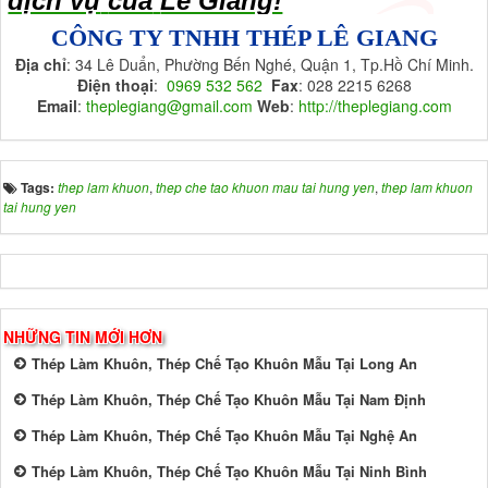
dịch vụ
của
Lê Giang!
CÔNG TY TNHH THÉP LÊ GIANG
Địa chỉ
: 34 Lê Duẩn, Phường Bến Nghé, Quận 1, Tp.Hồ Chí Minh.
Điện thoại
:
0969 532 562
Fax
: 028 2215 6268
Email
:
theplegiang@gmail.com
Web
:
http://theplegiang.com
Tags:
thep lam khuon
,
thep che tao khuon mau tai hung yen
,
thep lam khuon
tai hung yen
NHỮNG TIN MỚI HƠN
Thép Làm Khuôn, Thép Chế Tạo Khuôn Mẫu Tại Long An
Thép Làm Khuôn, Thép Chế Tạo Khuôn Mẫu Tại Nam Định
Thép Làm Khuôn, Thép Chế Tạo Khuôn Mẫu Tại Nghệ An
Thép Làm Khuôn, Thép Chế Tạo Khuôn Mẫu Tại Ninh Bình