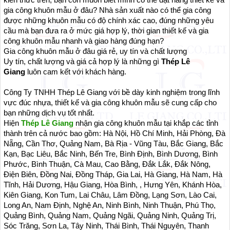
kiến thức trên, bạn còn muốn biết mình có thể đặt hàng thiết kế và
gia công khuôn mẫu ở đâu? Nhà sản xuất nào có thể gia công
được những khuôn mẫu có độ chính xác cao, đúng những yêu
cầu mà bạn đưa ra ở mức giá hợp lý, thời gian thiết kế và gia
công khuôn mẫu nhanh và giao hàng đúng hạn?
Gia công khuôn mẫu ở đâu giá rẻ, uy tín và chất lượng
Uy tín, chất lượng và giá cả hợp lý là những gì
Thép Lê
Giang
luôn cam kết với khách hàng.
Công Ty TNHH Thép Lê Giang với bề dày kinh nghiệm trong lĩnh
vực đúc nhựa, thiết kế và gia công khuôn mẫu sẽ cung cấp cho
bạn những dịch vụ tốt nhất.
Hiện
Thép Lê Giang
nhận gia công khuôn mẫu tại khắp các tỉnh
thành trên cả nước bao gồm: Hà Nội, Hồ Chí Minh, Hải Phòng, Đà
Nẵng, Cần Thơ, Quảng Nam, Bà Rịa - Vũng Tàu, Bắc Giang, Bắc
Kạn, Bạc Liêu, Bắc Ninh, Bến Tre, Bình Định, Bình Dương, Bình
Phước, Bình Thuận, Cà Mau, Cao Bằng, Đắk Lắk, Đắk Nông,
Điện Biên, Đồng Nai, Đồng Tháp, Gia Lai, Hà Giang, Hà Nam, Hà
Tĩnh, Hải Dương, Hậu Giang, Hòa Bình, , Hưng Yên, Khánh Hòa,
Kiên Giang, Kon Tum, Lai Châu, Lâm Đồng, Lạng Sơn, Lào Cai,
Long An, Nam Định, Nghệ An, Ninh Bình, Ninh Thuận, Phú Thọ,
Quảng Bình, Quảng Nam, Quảng Ngãi, Quảng Ninh, Quảng Trị,
Sóc Trăng, Sơn La, Tây Ninh, Thái Bình, Thái Nguyên, Thanh