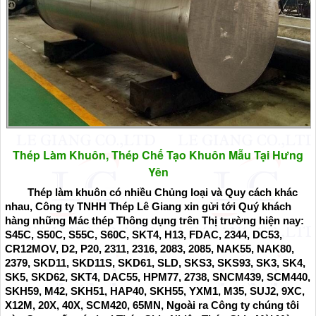
Thép Làm Khuôn, Thép Chế Tạo Khuôn Mẫu Tại Hưng
Yên
Thép làm khuôn có nhiều Chủng loại và Quy cách khác
nhau, Công ty TNHH Thép Lê Giang xin gửi tới Quý khách
hàng những Mác thép Thông dụng trên Thị trường hiện nay:
S45C, S50C, S55C, S60C, SKT4, H13, FDAC, 2344, DC53,
CR12MOV, D2, P20, 2311, 2316, 2083, 2085, NAK55, NAK80,
2379, SKD11, SKD11S, SKD61, SLD, SKS3, SKS93, SK3, SK4,
SK5, SKD62, SKT4, DAC55, HPM77, 2738, SNCM439, SCM440,
SKH59, M42, SKH51, HAP40, SKH55, YXM1, M35, SUJ2, 9XC,
X12M, 20X, 40X, SCM420, 65MN, Ngoài ra Công ty chúng tôi