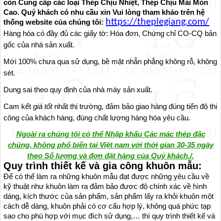
còn Cung cấp các loại Thép Chịu Nhiệt, Thép Chịu Mài Mòn
Cao. Quý khách có nhu cầu xin Vui lòng tham khảo trên hệ
https://theplegiang.com/
thống website của chúng tôi:
Hàng hóa có đầy đủ các giấy tờ: Hóa đơn, Chứng chỉ CO-CQ bản
gốc của nhà sản xuất.
Mới 100% chưa qua sử dụng, bề mặt nhẵn phẳng không rỗ, không
sét.
Dung sai theo quy định của nhà máy sản xuất.
Cam kết
giá tốt
nhất thị trường, đảm bảo giao hàng đúng tiến độ thi
công của khách hàng, đúng chất lượng hàng hóa yêu cầu.
Ngoài ra chúng tôi có thể Nhập khẩu Các mác thép đặc
chủng, không phổ biến tại Việt nam với thời gian 30-35 ngày
theo Số lượng và đơn đặt hàng của Quý khách./.
Quy trình thiết kế và gia công khuôn mẫu:
Để có thể làm ra những khuôn mẫu đạt được những yêu cầu về
kỹ thuật như khuôn làm ra đảm bảo được độ chính xác về hình
dáng, kích thước của sản phẩm, sản phẩm lấy ra khỏi khuôn một
cách dễ dàng, khuôn phải có cơ cấu hợp lý, không quá phức tạp
sao cho phù hợp với mục đích sử dụng,… thì quy trình thiết kế và