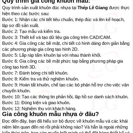
Quy trình gia công khuôn mẫu:
Quy trình sản xuất khuôn đúc nhựa tại
Thép Lê Giang
được thực
hiện theo các bước sau:
Bước 1: Nhận các chi tiết tiêu chuẩn, thép đúc và lên kế hoạch,
lập sơ đồ sản xuất.
Bước 2: Tạo mẫu và kiểm tra.
Bước 3: Thiết kế và tạo dữ liệu gia công trên CAD/CAM.
Bước 4: Gia công các bề mặt, chi tiết có hình dáng đơn giản bằng
các phương pháp gia công tạo hình 2D.
Bước 5: Lắp ráp tấm khuôn lại với nhau thành khối.
Bước 6: Gia công các bề mặt phức tạp bằng phương pháp gia
công tạo hình 3D.
Bước 7: Đánh bóng chi tiết khuôn.
Bước 8: Kiểm tra và thử nghiệm khuôn.
Bước 9: Hoàn tất khuôn, chế tạo các bộ phận hỗ trợ cho việc vận
chuyển khuôn.
Bước 10: Tạo các thông tin phản hồi, lập hồ sơ danh sách khuôn.
Bước 11: Đóng kiện và giao khuôn.
Bước 12: Nghiệm thu với khách hàng.
Gia công khuôn mẫu nhựa ở đâu?
Đọc đến đây, bạn đã hiểu sơ bộ được về khuôn mẫu và các khái
niệm liên quan đến nó rồi phải không nào? Và hẳn là ngoài những