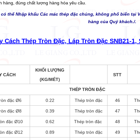
h hàng, đúng chất lượng hàng hóa yêu cầu.
i có thể Nhập khẩu Các mác thép đặc chủng, không phổ biến tại V
hàng của Quý khách./.
 Cách Thép Tròn Đặc, Láp Tròn Đặc SNB21-1,
KHỐI LƯỢNG
Y CÁCH
STT
(KG/MÉT)
THÉP TRÒN ĐẶC
ròn đặc Ø6
0.22
Thép tròn đặc
46
Th
ròn đặc Ø8
0.39
Thép tròn đặc
47
Th
ròn đặc Ø10
0.62
Thép tròn đặc
48
Th
ròn đặc Ø12
0.89
Thép tròn đặc
49
Th