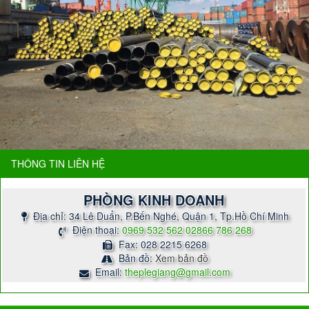
THÔNG TIN LIÊN HỆ
PHÒNG KINH DOANH
Địa chỉ: 34 Lê Duẩn, P.Bến Nghé, Quận 1, Tp.Hồ Chí Minh
Điện thoại:
0969 532 562
02866 786 268
Fax: 028 2215 6268
Bản đồ:
Xem bản đồ
Email:
theplegiang@gmail.com