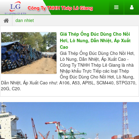
Công Ty TNHH Thép Lê Giang
dan nhiet
Giá Thép Ống Đúc Dùng Cho Nồi
Hơi, Lò Nung, Dẫn Nhiệt, Áp Xuất
Cao
Giá Thép Ống Đúc Dùng Cho Nồi Hơi,
Lò Nung, Dẫn Nhiệt, Áp Xuất Cao -
Công Ty TNHH Thép Lê Giang là nhà
Nhập khẩu Trực Tiếp các loại Thép
Ống Đúc Dùng Cho Nồi Hơi, Lò Nung,
Dẫn Nhiệt, Áp Xuất Cao như: A106, A53, API5L, SCM440, STPG370,
20G, C20.