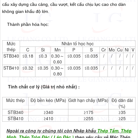
cấu xây dựng cầu cảng, cầu vượt, kết cấu chịu lực cao cho dàn
không gian khẩu độ lớn.
Thành phần hóa học:
Thép Ống Đúc STB410, STB35, STB340,
STB42, STB52, STB510
Mức
Nhân tố học học
thép
C
Si
Mn
P
S
Cr
Mo
Cu
Ni
V
STB340
≤0.18
≤0.3
0.30～
≤0.035
≤0.035
/
/
/
/
/
0.60
STB410
≤0.32
≤0.35
0.30～
≤0.035
≤0.035
/
/
/
/
/
0.80
Tính chất cơ lý (Giá trị nhỏ nhất) :
Thép Ống Đúc STB410,
STB35, STB340, STB42, STB52, STB510
Mức thép
Độ bền kéo (MPa)
Giới hạn chảy (MPa)
Độ dãn dài
(%)
STB340
≥340
≥175
≥35
STB410
≥410
≥255
≥25
Ngoài ra công ty chúng tôi còn Nhập khẩu
Thép Tấm
,
Thép
Hình
,
Thép Tròn Đặc ( Láp Đặc )
theo yêu cầu về Mác Thép,