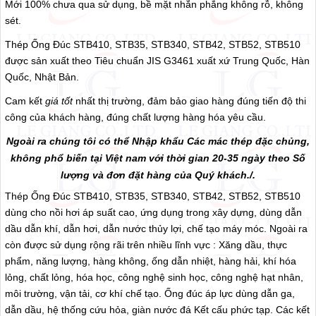
Mới 100% chưa qua sử dụng, bề mặt nhẵn phẳng không rỗ, không
sét.
Thép Ống Đúc STB410, STB35, STB340, STB42, STB52, STB510
được sản xuất theo Tiêu chuẩn JIS G3461 xuất xứ Trung Quốc, Hàn
Quốc, Nhật Bản.
Cam kết
giá tốt
nhất thị trường, đảm bảo giao hàng đúng tiến độ thi
công của khách hàng, đúng chất lượng hàng hóa yêu cầu.
Ngoài ra chúng tôi có thể Nhập khẩu Các mác thép đặc chủng,
không phổ biến tại Việt nam với thời gian 20-35 ngày theo Số
lượng và đơn đặt hàng của Quý khách./.
Thép Ống Đúc STB410, STB35, STB340, STB42, STB52, STB510
dùng cho nồi hơi áp suất cao, ứng dụng trong xây dựng, dùng dẫn
dầu dẫn khí, dẫn hơi, dẫn nước thủy lợi, chế tạo máy móc. Ngoài ra
còn được sử dụng rộng rãi trên nhiều lĩnh vực : Xăng dầu, thực
phẩm, năng lượng, hàng không, ống dẫn nhiệt, hàng hải, khí hóa
lỏng, chất lỏng, hóa học, công nghệ sinh học, công nghệ hạt nhân,
môi trường, vận tải, cơ khí chế tạo. Ống đúc áp lực dùng dẫn ga,
dẫn dầu, hệ thống cứu hỏa, giàn nước đá Kết cấu phức tạp. Các kết