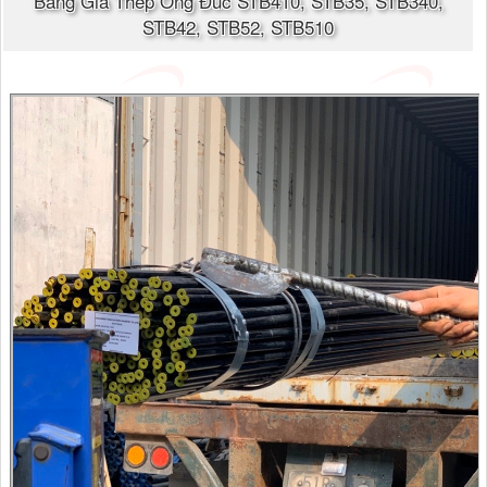
Bảng Giá Thép Ống Đúc STB410, STB35, STB340,
STB42, STB52, STB510