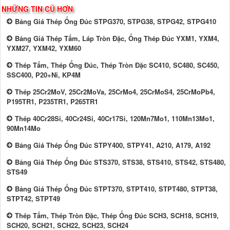
NHỮNG TIN CŨ HƠN
Bảng Giá Thép Ống Đúc STPG370, STPG38, STPG42, STPG410
Bảng Giá Thép Tấm, Láp Tròn Đặc, Ống Thép Đúc YXM1, YXM4,
YXM27, YXM42, YXM60
Thép Tấm, Thép Ống Đúc, Thép Tròn Đặc SC410, SC480, SC450,
SSC400, P20+Ni, KP4M
Thép 25Cr2MoV, 25Cr2MoVa, 25CrMo4, 25CrMoS4, 25CrMoPb4,
P195TR1, P235TR1, P265TR1
Thép 40Cr28Si, 40Cr24Si, 40Cr17Si, 120Mn7Mo1, 110Mn13Mo1,
90Mn14Mo
Bảng Giá Thép Ống Đúc STPY400, STPY41, A210, A179, A192
Bảng Giá Thép Ống Đúc STS370, STS38, STS410, STS42, STS480,
STS49
Bảng Giá Thép Ống Đúc STPT370, STPT410, STPT480, STPT38,
STPT42, STPT49
Thép Tấm, Thép Tròn Đặc, Thép Ống Đúc SCH3, SCH18, SCH19,
SCH20, SCH21, SCH22, SCH23, SCH24