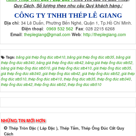
Quy Cách, Số lượng theo nhu cầu Quý khách hàng./
CÔNG TY TNHH THÉP LÊ GIANG
Địa chỉ
: 34 Lê Duẩn, Phường Bến Nghé, Quận 1, Tp.Hồ Chí Minh.
Điện thoại
:
0969 532 562
Fax
: 028 2215 6268
Email
:
theplegiang@gmail.com
Web
:
http://theplegiang.com
Tags:
bảng giá thép ống đúc stb410
,
bảng giá thép ống đúc stb35
,
bảng giá
thép ống đúc stb340
,
bảng giá thép ống đúc stb42
,
bảng giá thép ống đúc stb52
,
bảng giá thép ống đúc stb510
,
giá thép ống đúc stb410
,
giá thép ống đúc stb35
,
giá thép ống đúc stb340
,
giá thép ống đúc stb42
,
giá thép ống đúc stb52
,
giá thép
ống đúc stb510
,
thép ống đúc stb410
,
thép ống đúc stb35
,
thép ống đúc stb340
,
thép ống đúc stb42
,
thép ống đúc stb52
,
thép ống đúc stb510
NHỮNG TIN MỚI HƠN
Thép Tròn Đặc ( Láp Đặc ), Thép Tấm, Thép Ống Đúc Cắt Quy
Cách