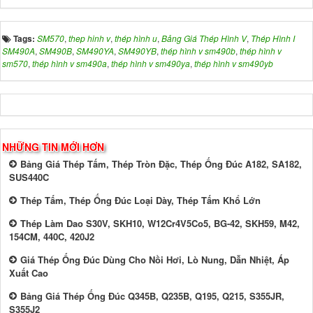
Tags:
SM570
,
thep hinh v
,
thép hình u
,
Bảng Giá Thép Hình V
,
Thép Hình I
SM490A
,
SM490B
,
SM490YA
,
SM490YB
,
thép hình v sm490b
,
thép hình v
sm570
,
thép hình v sm490a
,
thép hình v sm490ya
,
thép hình v sm490yb
NHỮNG TIN MỚI HƠN
Bảng Giá Thép Tấm, Thép Tròn Đặc, Thép Ống Đúc A182, SA182,
SUS440C
Thép Tấm, Thép Ống Đúc Loại Dày, Thép Tấm Khổ Lớn
Thép Làm Dao S30V, SKH10, W12Cr4V5Co5, BG-42, SKH59, M42,
154CM, 440C, 420J2
Giá Thép Ống Đúc Dùng Cho Nồi Hơi, Lò Nung, Dẫn Nhiệt, Áp
Xuất Cao
Bảng Giá Thép Ống Đúc Q345B, Q235B, Q195, Q215, S355JR,
S355J2