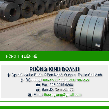
THÔNG TIN LIÊN HỆ
PHÒNG KINH DOANH
Địa chỉ: 34 Lê Duẩn, P.Bến Nghé, Quận 1, Tp.Hồ Chí Minh
Điện thoại:
0969 532 562
02866 786 268
Fax: 028 2215 6268
Bản đồ:
Xem bản đồ
Email:
theplegiang@gmail.com