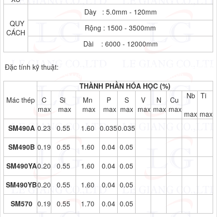
Dày : 5.0mm - 120mm
QUY
Rộng : 1500 - 3500mm
CÁCH
Dài : 6000 - 12000mm
Đặc tính kỹ thuật:
Bảng Giá Thép Hình V, Thép Hình U, Thép Hình I
SM490A, SM490B, SM570, SM490YA, SM490YB
THÀNH PHẦN HÓA HỌC (%)
Nb
Ti
Mác thép
C
Si
Mn
P
S
V
N
Cu
max
max
max
max
max
max
max
max
max
max
SM490A
0.23
0.55
1.60
0.035
0.035
SM490B
0.19
0.55
1.60
0.04
0.05
SM490YA
0.20
0.55
1.60
0.04
0.05
SM490YB
0.20
0.55
1.60
0.04
0.05
SM570
0.19
0.55
1.70
0.04
0.05