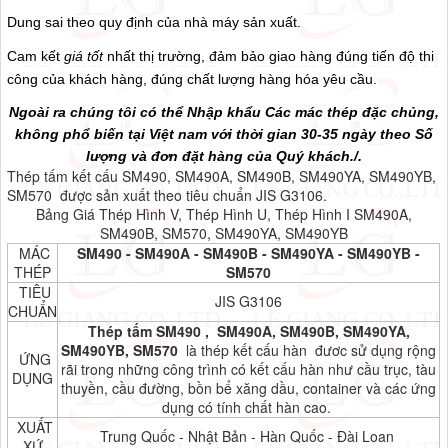
Dung sai theo quy định của nhà máy sản xuất.
Cam kết
giá tốt
nhất thị trường, đảm bảo giao hàng đúng tiến độ thi
công của khách hàng, đúng chất lượng hàng hóa yêu cầu.
Ngoài ra chúng tôi có thể Nhập khẩu Các mác thép đặc chủng,
không phổ biến tại Việt nam với thời gian 30-35 ngày theo Số
lượng và đơn đặt hàng của Quý khách./.
Thép tấm kết cấu SM490, SM490A, SM490B, SM490YA, SM490YB,
SM570 được sản xuất theo tiêu chuẩn JIS G3106.
Bảng Giá Thép Hình V, Thép Hình U, Thép Hình I SM490A,
SM490B, SM570, SM490YA, SM490YB
MÁC
SM490 - SM490A - SM490B - SM490YA - SM490YB -
THÉP
SM570
TIÊU
JIS G3106
CHUẨN
Thép tấm SM490 , SM490A, SM490B, SM490YA,
SM490YB, SM570
là thép
kết cấu hàn đươc sử dụng rộng
ỨNG
rãi trong những công trình có kết cấu hàn như cầu trục, tàu
DỤNG
thuyền, cầu đường, bồn bể xăng dầu, container và các ứng
dụng có tính chất hàn cao.
XUẤT
Trung Quốc - Nhật Bản - Hàn Quốc - Đài Loan
XỨ