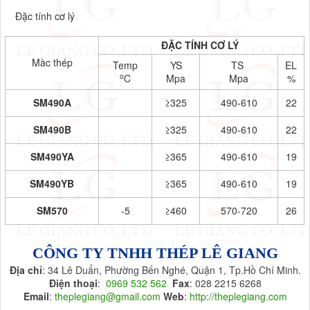
Đặc tính cơ lý
Bảng Giá Thép Hình V, Thép Hình U, Thép Hình I
SM490A, SM490B, SM570, SM490YA, SM490YB
ĐẶC TÍNH CƠ LÝ
Màc thép
Temp
YS
TS
EL
o
C
Mpa
Mpa
%
SM490A
≥325
490-610
22
SM490B
≥325
490-610
22
SM490YA
≥365
490-610
19
SM490YB
≥365
490-610
19
SM570
-5
≥460
570-720
26
CÔNG TY TNHH THÉP LÊ GIANG
Địa chỉ
: 34 Lê Duẩn, Phường Bến Nghé, Quận 1, Tp.Hồ Chí Minh.
Điện thoại
:
0969 532 562
Fax
: 028 2215 6268
Email
:
theplegiang@gmail.com
Web
:
http://theplegiang.com