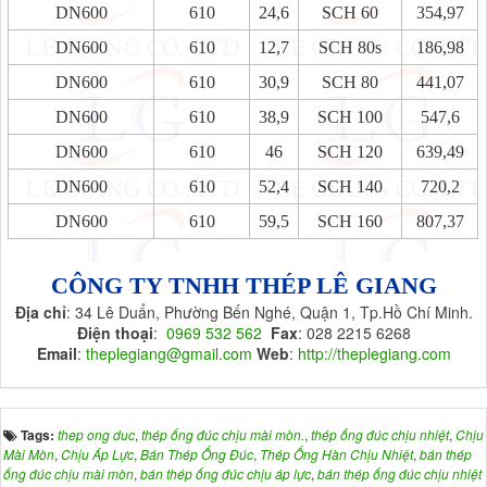
DN600
610
24,6
SCH 60
354,97
DN600
610
12,7
SCH 80s
186,98
DN600
610
30,9
SCH 80
441,07
DN600
610
38,9
SCH 100
547,6
DN600
610
46
SCH 120
639,49
DN600
610
52,4
SCH 140
720,2
DN600
610
59,5
SCH 160
807,37
CÔNG TY TNHH THÉP LÊ GIANG
Địa chỉ
: 34 Lê Duẩn, Phường Bến Nghé, Quận 1, Tp.Hồ Chí Minh.
Điện thoại
:
0969 532 562
Fax
: 028 2215 6268
Email
:
theplegiang@gmail.com
Web
:
http://theplegiang.com
Tags:
thep ong duc
,
thép ống đúc chịu mài mòn.
,
thép ống đúc chịu nhiệt
,
Chịu
Mài Mòn
,
Chịu Áp Lực
,
Bán Thép Ống Đúc
,
Thép Ống Hàn Chịu Nhiệt
,
bán thép
ống đúc chịu mài mòn
,
bán thép ống đúc chịu áp lực
,
bán thép ống đúc chịu nhiệt