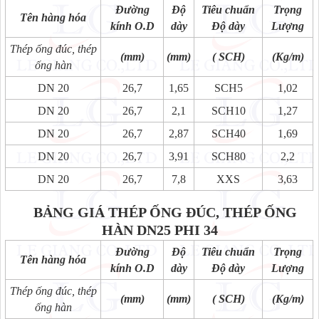
Đường
Độ
Tiêu chuẩn
Trọng
Tên hàng hóa
kính O.D
dày
Độ dày
Lượng
Thép ống đúc, thép
(mm)
(mm)
( SCH)
(Kg/m)
ống hàn
DN 20
26,7
1,65
SCH5
1,02
DN 20
26,7
2,1
SCH10
1,27
DN 20
26,7
2,87
SCH40
1,69
DN 20
26,7
3,91
SCH80
2,2
DN 20
26,7
7,8
XXS
3,63
BẢNG GIÁ THÉP ỐNG ĐÚC, THÉP ỐNG
HÀN DN25 PHI 34
Đường
Độ
Tiêu chuẩn
Trọng
Tên hàng hóa
kính O.D
dày
Độ dày
Lượng
Thép ống đúc, thép
(mm)
(mm)
( SCH)
(Kg/m)
ống hàn