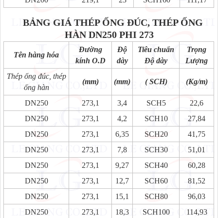
BẢNG GIÁ THÉP ỐNG ĐÚC, THÉP ỐNG
HÀN DN250 PHI 273
Đường
Độ
Tiêu chuẩn
Trọng
Tên hàng hóa
kính O.D
dày
Độ dày
Lượng
Thép ống đúc, thép
(mm)
(mm)
( SCH)
(Kg/m)
ống hàn
DN250
273,1
3,4
SCH5
22,6
DN250
273,1
4,2
SCH10
27,84
DN250
273,1
6,35
SCH20
41,75
DN250
273,1
7,8
SCH30
51,01
DN250
273,1
9,27
SCH40
60,28
DN250
273,1
12,7
SCH60
81,52
DN250
273,1
15,1
SCH80
96,03
DN250
273,1
18,3
SCH100
114,93