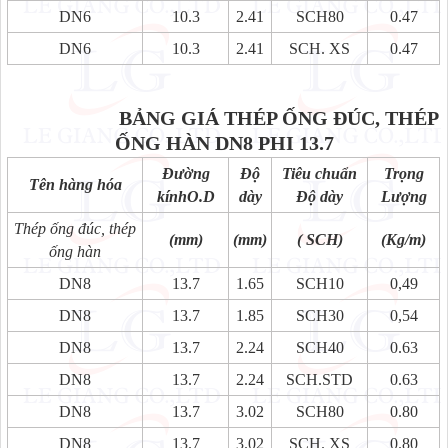
DN6
10.3
2.41
SCH80
0.47
DN6
10.3
2.41
SCH. XS
0.47
BẢNG GIÁ THÉP ỐNG ĐÚC, THÉP
ỐNG HÀN DN8 PHI 13.7
Đường
Độ
Tiêu chuẩn
Trọng
Tên hàng hóa
kínhO.D
dày
Độ dày
Lượng
Thép ống đúc, thép
(mm)
(mm)
( SCH)
(Kg/m)
ống hàn
DN8
13.7
1.65
SCH10
0,49
DN8
13.7
1.85
SCH30
0,54
DN8
13.7
2.24
SCH40
0.63
DN8
13.7
2.24
SCH.STD
0.63
DN8
13.7
3.02
SCH80
0.80
DN8
13.7
3.02
SCH. XS
0.80