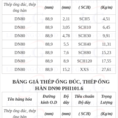
Thép ống đúc, thép
(mm)
(mm)
( SCH)
(Kg/m)
ống hàn
DN80
88,9
2,11
SCH5
4,51
DN80
88,9
3,05
SCH10
6,45
DN80
88,9
4,78
SCH30
9,91
DN80
88,9
5,5
SCH40
11,31
DN80
88,9
7,6
SCH80
15,23
DN80
88,9
8,9
SCH120
17,55
DN80
88,9
15,2
XXS
27,61
BẢNG GIÁ THÉP ỐNG ĐÚC, THÉP ỐNG
HÀN DN90 PHI101.6
Đường
Độ
Tiêu chuẩn
Trọng
Tên hàng hóa
kính O.D
dày
Độ dày
Lượng
Thép ống đúc, thép
(mm)
(mm)
( SCH)
(Kg/m)
ống hàn