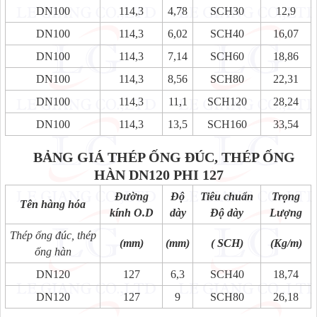
DN100
114,3
4,78
SCH30
12,9
DN100
114,3
6,02
SCH40
16,07
DN100
114,3
7,14
SCH60
18,86
DN100
114,3
8,56
SCH80
22,31
DN100
114,3
11,1
SCH120
28,24
DN100
114,3
13,5
SCH160
33,54
BẢNG GIÁ THÉP ỐNG ĐÚC, THÉP ỐNG
HÀN DN120 PHI 127
Đường
Độ
Tiêu chuẩn
Trọng
Tên hàng hóa
kính O.D
dày
Độ dày
Lượng
Thép ống đúc, thép
(mm)
(mm)
( SCH)
(Kg/m)
ống hàn
DN120
127
6,3
SCH40
18,74
DN120
127
9
SCH80
26,18