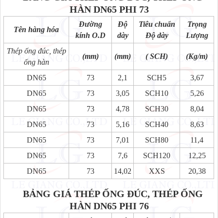
HÀN DN65 PHI 73
Đường
Độ
Tiêu chuẩn
Trọng
Tên hàng hóa
kính O.D
dày
Độ dày
Lượng
Thép ống đúc, thép
(mm)
(mm)
( SCH)
(Kg/m)
ống hàn
DN65
73
2,1
SCH5
3,67
DN65
73
3,05
SCH10
5,26
DN65
73
4,78
SCH30
8,04
DN65
73
5,16
SCH40
8,63
DN65
73
7,01
SCH80
11,4
DN65
73
7,6
SCH120
12,25
DN65
73
14,02
XXS
20,38
BẢNG GIÁ THÉP ỐNG ĐÚC, THÉP ỐNG
HÀN DN65 PHI 76