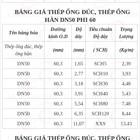
BẢNG GIÁ THÉP ỐNG ĐÚC, THÉP ỐNG
HÀN DN50 PHI 60
Đường
Độ
Tiêu chuẩn
Trọng
Tên hàng hóa
kính O.D
dày
Độ dày
Lượng
Thép ống đúc, thép
(mm)
(mm)
( SCH)
(Kg/m)
ống hàn
DN50
60,3
1,65
SCH5
2,39
DN50
60,3
2,77
SCH10
3,93
DN50
60,3
3,18
SCH30
4,48
DN50
60,3
3,91
SCH40
5,43
DN50
60,3
5,54
SCH80
7,48
DN50
60,3
6,35
SCH120
8,44
DN50
60,3
11,07
XXS
13,43
BẢNG GIÁ THÉP ỐNG ĐÚC, THÉP ỐNG