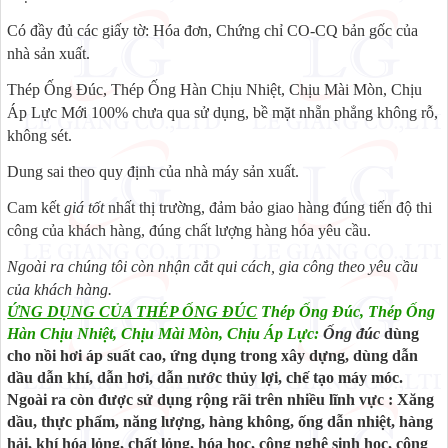
Có đầy đủ các giấy tờ: Hóa đơn, Chứng chỉ CO-CQ bản gốc của
nhà sản xuất.
Thép Ống Đúc, Thép Ống Hàn Chịu Nhiệt, Chịu Mài Mòn, Chịu
Áp Lực Mới 100% chưa qua sử dụng, bề mặt nhẵn phẳng không rỗ,
không sét.
Dung sai theo quy định của nhà máy sản xuất.
Cam kết
giá tốt
nhất thị trường, đảm bảo giao hàng đúng tiến độ thi
công của khách hàng, đúng chất lượng hàng hóa yêu cầu.
Ngoài ra chúng tôi còn nhận cắt qui cách, gia công theo yêu cầu
của khách hàng.
ỨNG DỤNG CỦA THÉP ỐNG ĐÚC
Thép Ống Đúc, Thép Ống
Hàn Chịu Nhiệt, Chịu Mài Mòn, Chịu Áp Lực:
Ống đúc
dùng
cho nồi hơi áp suất cao, ứng dụng trong xây dựng, dùng dẫn
dầu dẫn khí, dẫn hơi, dẫn nước thủy lợi, chế tạo máy móc.
Ngoài ra còn được sử dụng rộng rãi trên nhiều lĩnh vực : Xăng
dầu, thực phẩm, năng lượng, hàng không, ống dẫn nhiệt, hàng
hải, khí hóa lỏng, chất lỏng, hóa học, công nghệ sinh học, công