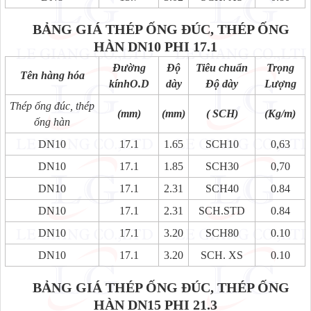
BẢNG GIÁ THÉP ỐNG ĐÚC, THÉP ỐNG
HÀN DN10 PHI 17.1
Đường
Độ
Tiêu chuẩn
Trọng
Tên hàng hóa
kínhO.D
dày
Độ dày
Lượng
Thép ống đúc, thép
(mm)
(mm)
( SCH)
(Kg/m)
ống hàn
DN10
17.1
1.65
SCH10
0,63
DN10
17.1
1.85
SCH30
0,70
DN10
17.1
2.31
SCH40
0.84
DN10
17.1
2.31
SCH.STD
0.84
DN10
17.1
3.20
SCH80
0.10
DN10
17.1
3.20
SCH. XS
0.10
BẢNG GIÁ THÉP ỐNG ĐÚC, THÉP ỐNG
HÀN DN15 PHI 21.3