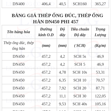
DN400
406,4
40,5
SCH160
365,27
BẢNG GIÁ THÉP ỐNG ĐÚC, THÉP ỐNG
HÀN DN450 PHI 457
Đường
Độ
Tiêu chuẩn
Trọng
Tên hàng hóa
kính O.D
dày
Độ dày
Lượng
Thép ống đúc, thép
(mm)
(mm)
( SCH)
(Kg/m)
ống hàn
DN450
457,2
4,2
SCH 5s
46,9
DN450
457,2
4,2
SCH 5
46,9
DN450
457,2
4,78
SCH 10s
53,31
DN450
457,2
6,35
SCH 10
70,57
DN450
457,2
7,92
SCH 20
87,71
DN450
457,2
11,1
SCH 30
122,05
DN450
457,2
9,53
SCH 40s
105,16