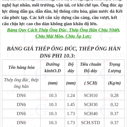
nghệ hạt nhân, môi trường, vận tải, cơ khí chế tạo. Ống đúc áp
lực dùng dẫn ga, dẫn dầu, hệ thống cứu hỏa, giàn nước đá Kết
cấu phức tạp. Các kết cấu xây dựng cầu cảng, cầu vượt, kết
cấu chịu lực cao cho dàn không gian khẩu độ lớn.
Bảng Quy Cách Thép Ống Đúc, Thép Ống Hàn Chịu Nhiệt,
Chịu Mài Mòn, Chịu Áp Lực:
BẢNG GIÁ THÉP ỐNG ĐÚC, THÉP ỐNG HÀN
DN6 PHI 10
.3
:
Đường
Độ
Tiêu chuẩn
Trọng
Tên hàng hóa
kínhO.D
dày
Độ dày
Lượng
Thép ống đúc, thép
(mm)
(mm)
( SCH)
(Kg/m)
ống hàn
DN6
10.3
1.24
SCH10
0,28
DN6
10.3
1.45
SCH30
0,32
DN6
10.3
1.73
SCH40
0.37
DN6
10.3
1.73
SCH.STD
0.37