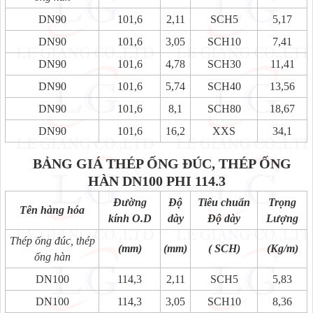
DN90
101,6
2,11
SCH5
5,17
DN90
101,6
3,05
SCH10
7,41
DN90
101,6
4,78
SCH30
11,41
DN90
101,6
5,74
SCH40
13,56
DN90
101,6
8,1
SCH80
18,67
DN90
101,6
16,2
XXS
34,1
BẢNG GIÁ THÉP ỐNG ĐÚC, THÉP ỐNG
HÀN DN100 PHI 114.3
Đường
Độ
Tiêu chuẩn
Trọng
Tên hàng hóa
kính O.D
dày
Độ dày
Lượng
Thép ống đúc, thép
(mm)
(mm)
( SCH)
(Kg/m)
ống hàn
DN100
114,3
2,11
SCH5
5,83
DN100
114,3
3,05
SCH10
8,36