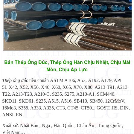
Bán Thép Ống Đúc, Thép Ống Hàn Chịu Nhiệt, Chịu Mài
Mòn, Chịu Áp Lực
Thép ống đúc
tiêu chuẩn ASTM A106, A53, A192, A179, API
5L X42, X52, X56, X46, X60, X65, X70, X80, A213-T91, A213-
T22, A213-T23, A210-C, S235, S275, A210-A1, SCM440,
SKD11, SKD61, S235, A515, A516, SB410, SB450, 12CrMoV,
16Mo3, S355, A333, A335, CT3, CT45, CT50... GOST, JIS, DIN,
ANSI, EN.
Xuất xứ: Nhật Bản , Nga , Hàn Quốc , Châu Âu , Trung Quốc ,
Việt Nam…