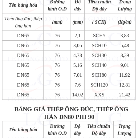
Đường
Độ
Tiêu chuẩn
Trọng
Tên hàng hóa
kính O.D
dày
Độ dày
Lượng
Thép ống đúc, thép
(mm)
(mm)
( SCH)
(Kg/m)
ống hàn
DN65
76
2,1
SCH5
3,83
DN65
76
3,05
SCH10
5,48
DN65
76
4,78
SCH30
8,39
DN65
76
5,16
SCH40
9,01
DN65
76
7,01
SCH80
11,92
DN65
76
7,6
SCH120
12,81
DN65
76
14,02
XXS
21,42
BẢNG GIÁ THÉP ỐNG ĐÚC, THÉP ỐNG
HÀN DN80 PHI 90
Đường
Độ
Tiêu chuẩn
Trọng
Tên hàng hóa
kính O.D
dày
Độ dày
Lượng