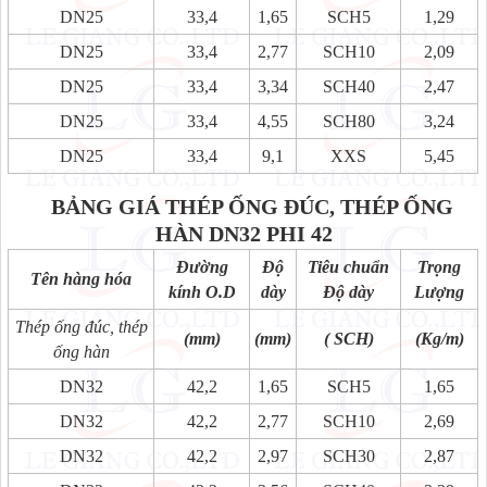
DN25
33,4
1,65
SCH5
1,29
DN25
33,4
2,77
SCH10
2,09
DN25
33,4
3,34
SCH40
2,47
DN25
33,4
4,55
SCH80
3,24
DN25
33,4
9,1
XXS
5,45
BẢNG GIÁ THÉP ỐNG ĐÚC, THÉP ỐNG
HÀN DN32 PHI 42
Đường
Độ
Tiêu chuẩn
Trọng
Tên hàng hóa
kính O.D
dày
Độ dày
Lượng
Thép ống đúc, thép
(mm)
(mm)
( SCH)
(Kg/m)
ống hàn
DN32
42,2
1,65
SCH5
1,65
DN32
42,2
2,77
SCH10
2,69
DN32
42,2
2,97
SCH30
2,87