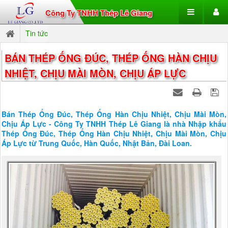
Công Ty TNHH Thép Lê Giang
Tin tức
BÁN THÉP ỐNG ĐÚC, THÉP ỐNG HÀN CHỊU
NHIỆT, CHỊU MÀI MÒN, CHỊU ÁP LỰC
Bán Thép Ống Đúc, Thép Ống Hàn Chịu Nhiệt, Chịu Mài Mòn,
Chịu Áp Lực - Công Ty TNHH Thép Lê Giang là nhà Nhập khẩu
Thép Ống Đúc, Thép Ống Hàn Chịu Nhiệt, Chịu Mài Mòn, Chịu
Áp Lực từ Trung Quốc, Hàn Quốc, Nhật Bản, Đài Loan.