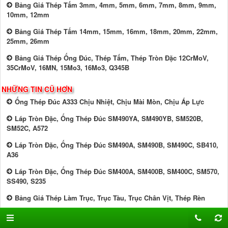
Bảng Giá Thép Tấm 3mm, 4mm, 5mm, 6mm, 7mm, 8mm, 9mm,
10mm, 12mm
Bảng Giá Thép Tấm 14mm, 15mm, 16mm, 18mm, 20mm, 22mm,
25mm, 26mm
Bảng Giá Thép Ống Đúc, Thép Tấm, Thép Tròn Đặc 12CrMoV,
35CrMoV, 16MN, 15Mo3, 16Mo3, Q345B
NHỮNG TIN CŨ HƠN
Ống Thép Đúc A333 Chịu Nhiệt, Chịu Mài Mòn, Chịu Áp Lực
Láp Tròn Đặc, Ống Thép Đúc SM490YA, SM490YB, SM520B,
SM52C, A572
Láp Tròn Đặc, Ống Thép Đúc SM490A, SM490B, SM490C, SB410,
A36
Láp Tròn Đặc, Ống Thép Đúc SM400A, SM400B, SM400C, SM570,
SS490, S235
Bảng Giá Thép Làm Trục, Trục Tàu, Trục Chân Vịt, Thép Rèn
Bảng Giá Thép Ống Đúc 20G, S20C, S45C, 20MN6, SKD11, SCM440