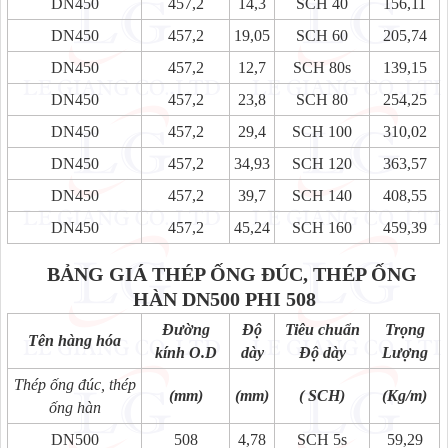
DN450
457,2
14,3
SCH 40
156,11
DN450
457,2
19,05
SCH 60
205,74
DN450
457,2
12,7
SCH 80s
139,15
DN450
457,2
23,8
SCH 80
254,25
DN450
457,2
29,4
SCH 100
310,02
DN450
457,2
34,93
SCH 120
363,57
DN450
457,2
39,7
SCH 140
408,55
DN450
457,2
45,24
SCH 160
459,39
BẢNG GIÁ THÉP ỐNG ĐÚC, THÉP ỐNG
HÀN DN500 PHI 508
Đường
Độ
Tiêu chuẩn
Trọng
Tên hàng hóa
kính O.D
dày
Độ dày
Lượng
Thép ống đúc, thép
(mm)
(mm)
( SCH)
(Kg/m)
ống hàn
DN500
508
4,78
SCH 5s
59,29