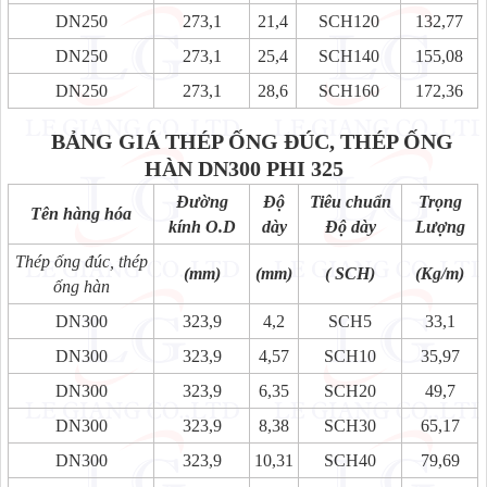
DN250
273,1
21,4
SCH120
132,77
DN250
273,1
25,4
SCH140
155,08
DN250
273,1
28,6
SCH160
172,36
BẢNG GIÁ THÉP ỐNG ĐÚC, THÉP ỐNG
HÀN DN300 PHI 325
Đường
Độ
Tiêu chuẩn
Trọng
Tên hàng hóa
kính O.D
dày
Độ dày
Lượng
Thép ống đúc, thép
(mm)
(mm)
( SCH)
(Kg/m)
ống hàn
DN300
323,9
4,2
SCH5
33,1
DN300
323,9
4,57
SCH10
35,97
DN300
323,9
6,35
SCH20
49,7
DN300
323,9
8,38
SCH30
65,17
DN300
323,9
10,31
SCH40
79,69