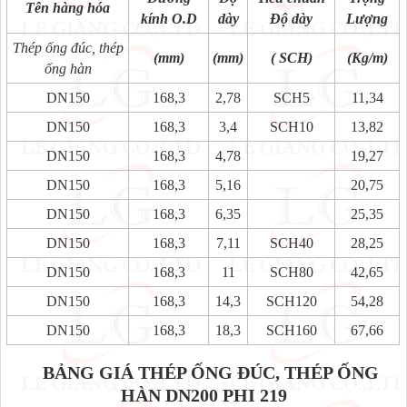
Tên hàng hóa
kính O.D
dày
Độ dày
Lượng
Thép ống đúc, thép
(mm)
(mm)
( SCH)
(Kg/m)
ống hàn
DN150
168,3
2,78
SCH5
11,34
DN150
168,3
3,4
SCH10
13,82
DN150
168,3
4,78
19,27
DN150
168,3
5,16
20,75
DN150
168,3
6,35
25,35
DN150
168,3
7,11
SCH40
28,25
DN150
168,3
11
SCH80
42,65
DN150
168,3
14,3
SCH120
54,28
DN150
168,3
18,3
SCH160
67,66
BẢNG GIÁ THÉP ỐNG ĐÚC, THÉP ỐNG
HÀN DN200 PHI 219