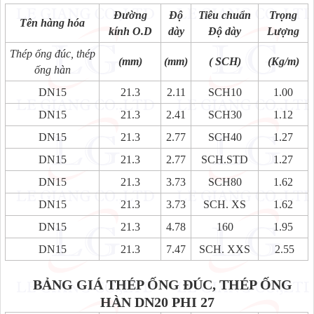
Đường
Độ
Tiêu chuẩn
Trọng
Tên hàng hóa
kính O.D
dày
Độ dày
Lượng
Thép ống đúc, thép
(mm)
(mm)
( SCH)
(Kg/m)
ống hàn
DN15
21.3
2.11
SCH10
1.00
DN15
21.3
2.41
SCH30
1.12
DN15
21.3
2.77
SCH40
1.27
DN15
21.3
2.77
SCH.STD
1.27
DN15
21.3
3.73
SCH80
1.62
DN15
21.3
3.73
SCH. XS
1.62
DN15
21.3
4.78
160
1.95
DN15
21.3
7.47
SCH. XXS
2.55
BẢNG GIÁ THÉP ỐNG ĐÚC, THÉP ỐNG
HÀN DN20 PHI 27