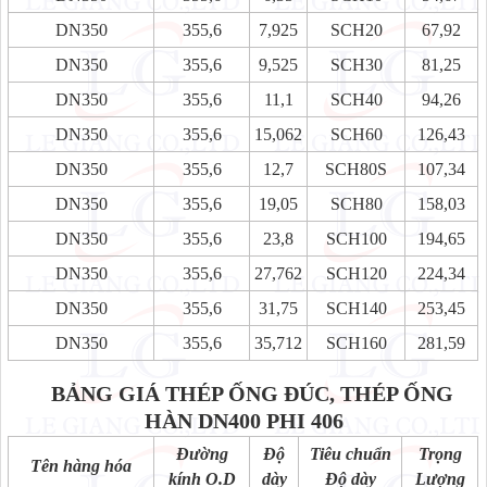
DN350
355,6
7,925
SCH20
67,92
DN350
355,6
9,525
SCH30
81,25
DN350
355,6
11,1
SCH40
94,26
DN350
355,6
15,062
SCH60
126,43
DN350
355,6
12,7
SCH80S
107,34
DN350
355,6
19,05
SCH80
158,03
DN350
355,6
23,8
SCH100
194,65
DN350
355,6
27,762
SCH120
224,34
DN350
355,6
31,75
SCH140
253,45
DN350
355,6
35,712
SCH160
281,59
BẢNG GIÁ THÉP ỐNG ĐÚC, THÉP ỐNG
HÀN DN400 PHI 406
Đường
Độ
Tiêu chuẩn
Trọng
Tên hàng hóa
kính O.D
dày
Độ dày
Lượng