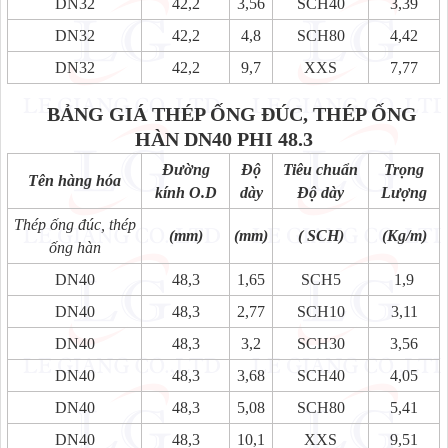
DN32
42,2
3,56
SCH40
3,39
DN32
42,2
4,8
SCH80
4,42
DN32
42,2
9,7
XXS
7,77
BẢNG GIÁ THÉP ỐNG ĐÚC, THÉP ỐNG
HÀN DN40 PHI 48.3
Đường
Độ
Tiêu chuẩn
Trọng
Tên hàng hóa
kính O.D
dày
Độ dày
Lượng
Thép ống đúc, thép
(mm)
(mm)
( SCH)
(Kg/m)
ống hàn
DN40
48,3
1,65
SCH5
1,9
DN40
48,3
2,77
SCH10
3,11
DN40
48,3
3,2
SCH30
3,56
DN40
48,3
3,68
SCH40
4,05
DN40
48,3
5,08
SCH80
5,41
DN40
48,3
10,1
XXS
9,51