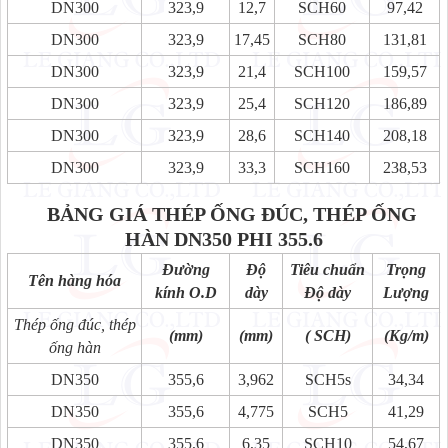
DN300
323,9
12,7
SCH60
97,42
DN300
323,9
17,45
SCH80
131,81
DN300
323,9
21,4
SCH100
159,57
DN300
323,9
25,4
SCH120
186,89
DN300
323,9
28,6
SCH140
208,18
DN300
323,9
33,3
SCH160
238,53
BẢNG GIÁ THÉP ỐNG ĐÚC, THÉP ỐNG
HÀN DN350 PHI 355.6
Đường
Độ
Tiêu chuẩn
Trọng
Tên hàng hóa
kính O.D
dày
Độ dày
Lượng
Thép ống đúc, thép
(mm)
(mm)
( SCH)
(Kg/m)
ống hàn
DN350
355,6
3,962
SCH5s
34,34
DN350
355,6
4,775
SCH5
41,29
DN350
355,6
6,35
SCH10
54,67