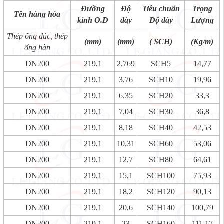
Đường
Độ
Tiêu chuẩn
Trọng
Tên hàng hóa
kính O.D
dày
Độ dày
Lượng
Thép ống đúc, thép
(mm)
(mm)
( SCH)
(Kg/m)
ống hàn
DN200
219,1
2,769
SCH5
14,77
DN200
219,1
3,76
SCH10
19,96
DN200
219,1
6,35
SCH20
33,3
DN200
219,1
7,04
SCH30
36,8
DN200
219,1
8,18
SCH40
42,53
DN200
219,1
10,31
SCH60
53,06
DN200
219,1
12,7
SCH80
64,61
DN200
219,1
15,1
SCH100
75,93
DN200
219,1
18,2
SCH120
90,13
DN200
219,1
20,6
SCH140
100,79
DN200
219,1
23
SCH160
111,17