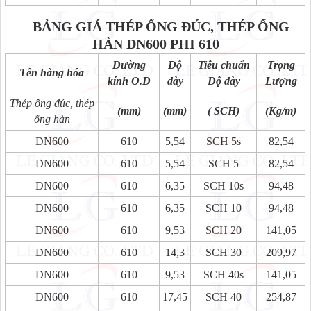
BẢNG GIÁ THÉP ỐNG ĐÚC, THÉP ỐNG
HÀN DN600 PHI 610
Đường
Độ
Tiêu chuẩn
Trọng
Tên hàng hóa
kính O.D
dày
Độ dày
Lượng
Thép ống đúc, thép
(mm)
(mm)
( SCH)
(Kg/m)
ống hàn
DN600
610
5,54
SCH 5s
82,54
DN600
610
5,54
SCH 5
82,54
DN600
610
6,35
SCH 10s
94,48
DN600
610
6,35
SCH 10
94,48
DN600
610
9,53
SCH 20
141,05
DN600
610
14,3
SCH 30
209,97
DN600
610
9,53
SCH 40s
141,05
DN600
610
17,45
SCH 40
254,87