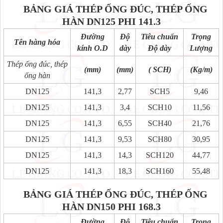
BẢNG GIÁ THÉP ỐNG ĐÚC, THÉP ỐNG
HÀN DN125 PHI 141.3
Đường
Độ
Tiêu chuẩn
Trọng
Tên hàng hóa
kính O.D
dày
Độ dày
Lượng
Thép ống đúc, thép
(mm)
(mm)
( SCH)
(Kg/m)
ống hàn
DN125
141,3
2,77
SCH5
9,46
DN125
141,3
3,4
SCH10
11,56
DN125
141,3
6,55
SCH40
21,76
DN125
141,3
9,53
SCH80
30,95
DN125
141,3
14,3
SCH120
44,77
DN125
141,3
18,3
SCH160
55,48
BẢNG GIÁ THÉP ỐNG ĐÚC, THÉP ỐNG
HÀN DN150 PHI 168.3
Đường
Độ
Tiêu chuẩn
Trọng